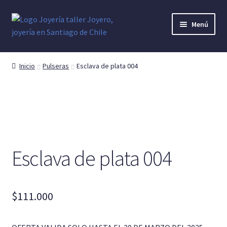
Ir
Ir
Menú
a
al
la
contenido
Anillo Denario
navegación
Inicio
Pulseras
Esclava de plata 004
Anillo Hombre
Anillo Mujer
Anillo Unisex
Esclava de plata 004
Argollas o Alianzas
Cruces o Crucifijos
$
111.000
Dijes y colgantes