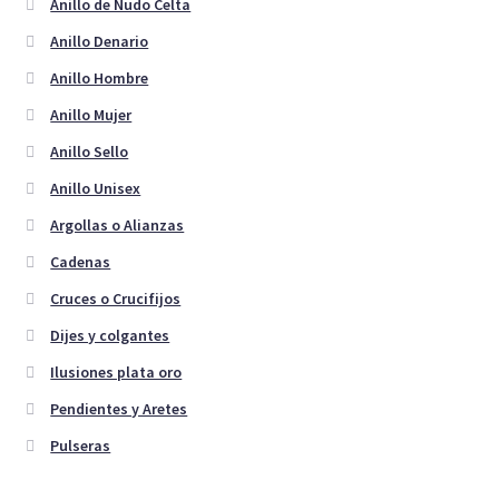
elegir
Anillo de Nudo Celta
en
Anillo Denario
la
Anillo Hombre
página
de
Anillo Mujer
producto
Anillo Sello
Anillo Unisex
Argollas o Alianzas
Cadenas
Cruces o Crucifijos
Dijes y colgantes
Ilusiones plata oro
Pendientes y Aretes
Pulseras