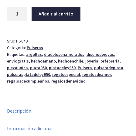
Esclava
Añadir al carrito
de
plata
004
cantidad
SKU:
PL-049
Categoría:
Pulseras
Etiquetas:
argollas
,
diadelosenamorados
,
diseñodejoyas
,
enviogratis
,
hechoamano
,
hechoenchile
,
joyeria
,
orfebrería
,
piezaunica
,
plata950
,
platadeley950
,
Pulsera
,
pulseradeplata
,
pulserasplatadeley950
,
regaloespecial
,
regalosdeamor
,
regalosdecumpleaños
,
regalosdenavidad
Descripción
Información adicional