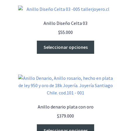
Anillo Diseño Celta 03
$
55.000
Este
Seleccionar opciones
producto
tiene
múltiples
variantes.
Las
opciones
se
pueden
Anillo denario plata con oro
elegir
$
379.000
en
la
Este
Seleccionar opciones