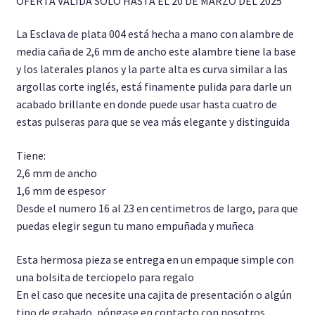
OFERTA VALIDA SOLO HASTA EL 20 DE MARZO DEL 2025
Pulseras
La Esclava de plata 004 está hecha a mano con alambre de
media caña de 2,6 mm de ancho este alambre tiene la base
Cadenas
y los laterales planos y la parte alta es curva similar a las
argollas corte inglés, está finamente pulida para darle un
Pendientes y Aretes
acabado brillante en donde puede usar hasta cuatro de
estas pulseras para que se vea más elegante y distinguida
Tiene:
2,6 mm de ancho
1,6 mm de espesor
Desde el numero 16 al 23 en centimetros de largo, para que
puedas elegir segun tu mano empuñada y muñeca
Esta hermosa pieza se entrega en un empaque simple con
una bolsita de terciopelo para regalo
En el caso que necesite una cajita de presentación o algún
tipo de grabado, póngase en contacto con nosotros.