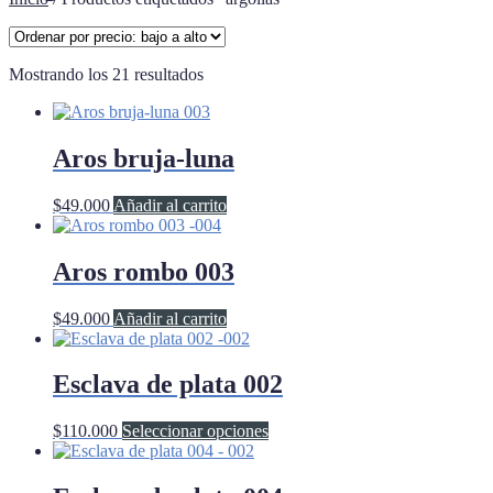
Ordenado
Mostrando los 21 resultados
por
precio:
bajo
a
Aros bruja-luna
alto
$
49.000
Añadir al carrito
Aros rombo 003
$
49.000
Añadir al carrito
Esclava de plata 002
Este
$
110.000
Seleccionar opciones
producto
tiene
múltiples