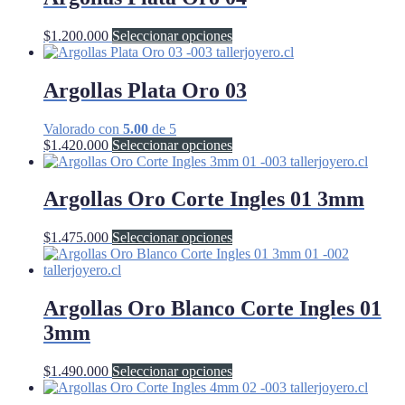
variantes.
en
Las
la
Este
$
1.200.000
Seleccionar opciones
opciones
página
producto
se
de
tiene
pueden
producto
múltiples
Argollas Plata Oro 03
elegir
variantes.
en
Las
la
Valorado con
5.00
de 5
opciones
página
Este
$
1.420.000
Seleccionar opciones
se
de
producto
pueden
producto
tiene
elegir
múltiples
Argollas Oro Corte Ingles 01 3mm
en
variantes.
la
Las
página
Este
$
1.475.000
Seleccionar opciones
opciones
de
producto
se
producto
tiene
pueden
múltiples
elegir
variantes.
Argollas Oro Blanco Corte Ingles 01
en
Las
la
3mm
opciones
página
se
de
pueden
Este
$
1.490.000
Seleccionar opciones
producto
elegir
producto
en
tiene