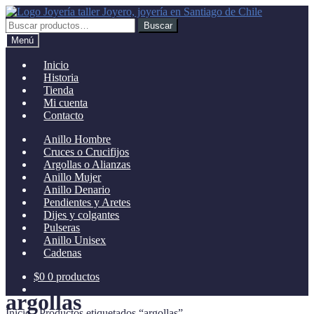
Ir
Ir
a
al
Buscar
Buscar
la
contenido
por:
Menú
navegación
Inicio
Historia
Tienda
Mi cuenta
Contacto
Anillo Hombre
Cruces o Crucifijos
Argollas o Alianzas
Anillo Mujer
Anillo Denario
Pendientes y Aretes
Dijes y colgantes
Pulseras
Anillo Unisex
Cadenas
$
0
0 productos
argollas
Inicio
/
Productos etiquetados “argollas”