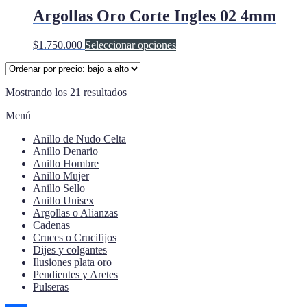
la
múltiples
Argollas Oro Corte Ingles 02 4mm
página
variantes.
de
Las
Este
$
1.750.000
Seleccionar opciones
producto
opciones
producto
se
tiene
pueden
múltiples
elegir
Ordenado
Mostrando los 21 resultados
variantes.
en
por
Las
la
Menú
precio:
opciones
página
bajo
se
de
Anillo de Nudo Celta
a
pueden
producto
Anillo Denario
alto
elegir
Anillo Hombre
en
Anillo Mujer
la
Anillo Sello
página
Anillo Unisex
de
Argollas o Alianzas
producto
Cadenas
Cruces o Crucifijos
Dijes y colgantes
Ilusiones plata oro
Pendientes y Aretes
Pulseras