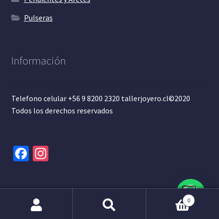
Pulseras
Información
Telefono celular +56 9 8200 2320 tallerjoyero.cl©2020
Todos los derechos reservados
Fa
In
ce
st
b
ag
o
ra
0
o
m
Buscar
Buscar