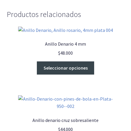
Productos relacionados
Anillo Denario 4 mm
$
48.000
Este
Seleccionar opciones
producto
tiene
múltiples
variantes.
Las
opciones
se
Anillo denario cruz sobresaliente
pueden
$
44.000
elegir