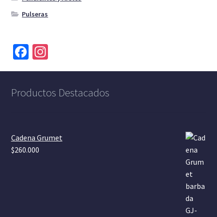
Pulseras
Fa
In
ce
st
b
a
Productos Destacados
o
gr
o
a
k
m
Cadena Grumet
$
260.000