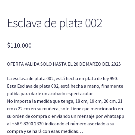
Dijes y colgantes
Esclava de plata 002
Pulseras
Cadenas
$
110.000
Pendientes y Aretes
OFERTA VALIDA SOLO HASTA EL 20 DE MARZO DEL 2025
La esclava de plata 002, está hecha en plata de ley 950.
Esta Esclava de plata 002, está hecha a mano, finamente
pulida para darle un acabado espectacular.
No importa la medida que tenga, 18 cm, 19 cm, 20 cm, 21
cm o 22 cm en su muñeca, solo tiene que mencionarlo en
su orden de compra o enviando un mensaje por whatsapp
al +56 9 8200 2320 indicando el número asociado a su
compra y se hará con esas medidas…