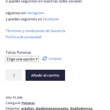
o puedes seguirnos en nuestras redes sociales
síguenos en
Instagram
y puedes seguirnos en
Facebook
Términos y condiciones de Garantía
Política de privacidad
Tallas Pulseras
Limpiar
Esclava
Añadir al carrito
de
plata
002
cantidad
SKU:
PL-046
Categoría:
Pulseras
Etiquetas:
argollas
,
diadelosenamorados
,
diseñodejoyas
,