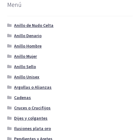
opciones
Menú
se
pueden
elegir
Anillo de Nudo Celta
en
Anillo Denario
la
Anillo Hombre
página
de
Anillo Mujer
producto
Anillo Sello
Anillo Unisex
Argollas o Alianzas
Cadenas
Cruces o Crucifijos
Dijes y colgantes
Ilusiones plata oro
Pendientes y Aretes