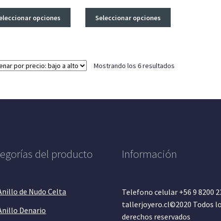
Este
Este
eleccionar opciones
Seleccionar opciones
producto
producto
tiene
tiene
múltiples
múltiples
variantes.
variantes.
Ordenado
Mostrando los 6 resultados
Las
Las
por
opciones
opciones
precio:
se
se
bajo
pueden
pueden
a
elegir
elegir
alto
en
en
la
la
página
página
egorías del producto
Información
de
de
producto
producto
Anillo de Nudo Celta
Telefono celular +56 9 8200 
tallerjoyero.cl©2020 Todos l
Anillo Denario
derechos reservados