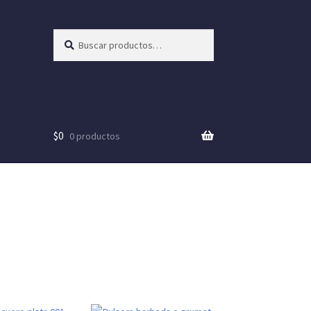
Buscar
Buscar
por:
$
0
0 productos