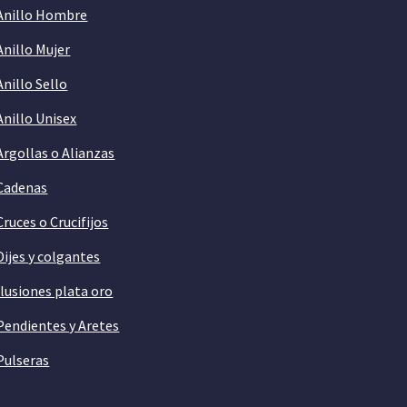
Anillo Hombre
Anillo Mujer
Anillo Sello
Anillo Unisex
Argollas o Alianzas
Cadenas
Cruces o Crucifijos
Dijes y colgantes
Ilusiones plata oro
Pendientes y Aretes
Pulseras