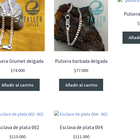
bajo
a
Pulsera
alto
$
Añadir
sera Grumet delgada
Pulsera barbada delgada
$
74.000
$
77.000
Añadir al carrito
Añadir al carrito
sclava de plata 002
Esclava de plata 004
$
110.000
$
111.000