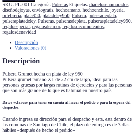
-
SKU:
PL-001
Categoría:
Pulseras
Etiquetas:
diadelosenamorados
,
Barbada
diseñodejoyas
,
enviogratis
,
hechoamano
,
hechoenchile
,
joyeria
,
cantidad
orfebrería
,
plata950
,
platadeley950
,
Pulsera
,
pulseradeplata
,
pulseraplatadeley
,
Pulseras
,
pulserasdeplata
,
pulserasplatadeley950
,
regaloespecial
,
regalosdeamor
,
regalosdecumpleaños
,
regalosdenavidad
Descripción
Valoraciones (0)
Descripción
Pulsera Grumet hecha en plata de ley 950
Pulsera grumet tamaño XL de 22 cm de largo, ideal para las
personas gruesas por largas rutinas de ejercicios y para las personas
que son más grande de lo que es habitual en nuestro país.
Datos «claros» para tener en cuenta al hacer el pedido o para la espera del
despacho.
Cuando ingresa su dirección para el despacho y esta, esta dentro de
las comunas de Santiago de Chile, el plazo de entrega es de 3 días
hábiles «después de hecho el pedido»