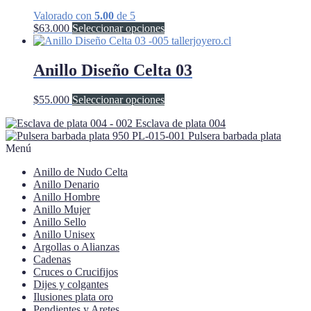
Valorado con
5.00
de 5
Este
$
63.000
Seleccionar opciones
producto
tiene
múltiples
Anillo Diseño Celta 03
variantes.
Las
Este
$
55.000
Seleccionar opciones
opciones
producto
se
Esclava de plata 004
tiene
pueden
Pulsera barbada plata
múltiples
elegir
Menú
variantes.
en
Las
la
Anillo de Nudo Celta
opciones
página
Anillo Denario
se
de
Anillo Hombre
pueden
producto
Anillo Mujer
elegir
Anillo Sello
en
Anillo Unisex
la
Argollas o Alianzas
página
Cadenas
de
Cruces o Crucifijos
producto
Dijes y colgantes
Ilusiones plata oro
Pendientes y Aretes