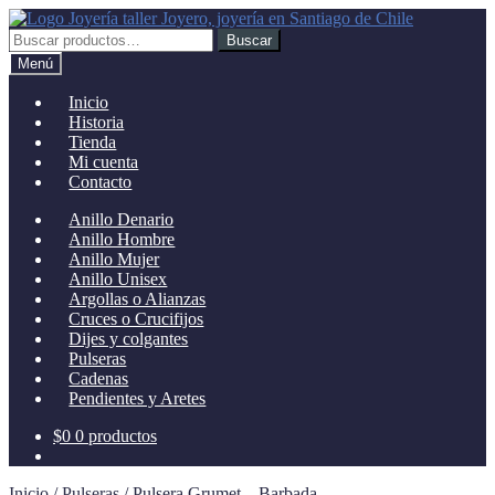
Ir
Ir
a
al
Buscar
Buscar
la
contenido
por:
Menú
navegación
Inicio
Historia
Tienda
Mi cuenta
Contacto
Anillo Denario
Anillo Hombre
Anillo Mujer
Anillo Unisex
Argollas o Alianzas
Cruces o Crucifijos
Dijes y colgantes
Pulseras
Cadenas
Pendientes y Aretes
$
0
0 productos
Inicio
/
Pulseras
/
Pulsera Grumet – Barbada