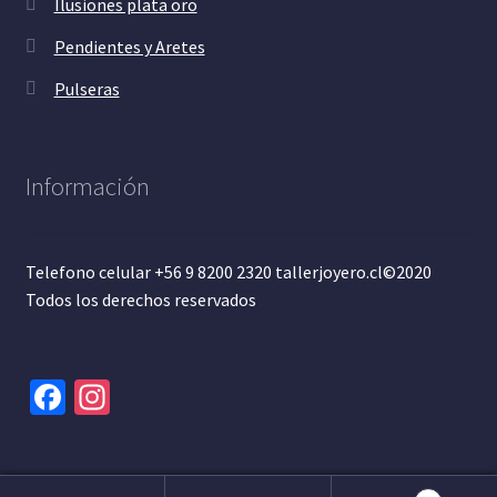
Ilusiones plata oro
Pendientes y Aretes
Pulseras
Información
Telefono celular +56 9 8200 2320 tallerjoyero.cl©2020
Todos los derechos reservados
Fa
In
ce
st
b
ag