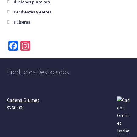
Ilusiones plata oro
Pendientes y Aretes
Pulseras
Fa
In
ce
st
b
a
Productos Destacados
o
gr
o
a
k
m
Cadena Grumet
$
260.000