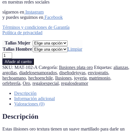
en nuestras redes sociales
síguenos en
Instagram
y puedes seguirnos en
Facebook
Términos y condiciones de Garantía
Política de privacidad
Tallas Mujer
Tallas Hombre
Limpiar
ilisiones
oro
Añadir al carrito
textura
SKU:
MAT-102-A
Categoría:
Ilusiones plata oro
Etiquetas:
alianzas
,
cantidad
argollas
,
diadelosenamorados
,
diseñodejoyas
,
enviogratis
,
hechoamano
,
hechoenchile
,
Ilusiones
,
joyeria
,
matrimonio
,
orfebrería
,
Oro
,
regaloespecial
,
regalosdeamor
Descripción
Información adicional
Valoraciones (0)
Descripción
Estas ilisiones oro textura tienen un suave martillado para darle un