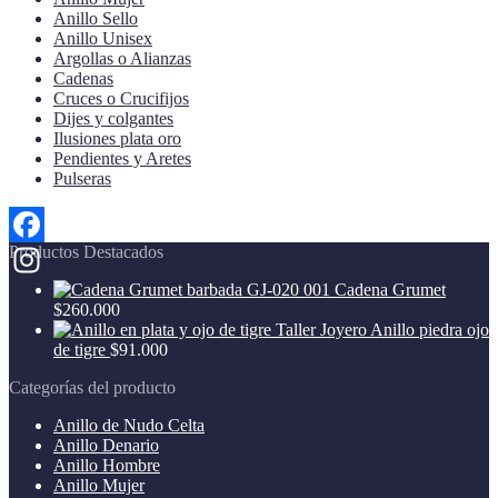
elegir
Anillo Sello
en
Anillo Unisex
la
Argollas o Alianzas
página
Cadenas
de
Cruces o Crucifijos
producto
Dijes y colgantes
Ilusiones plata oro
Pendientes y Aretes
Pulseras
Productos Destacados
Facebook
Cadena Grumet
Instagram
$
260.000
Anillo piedra ojo
de tigre
$
91.000
Categorías del producto
Anillo de Nudo Celta
Anillo Denario
Anillo Hombre
Anillo Mujer