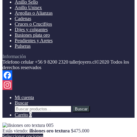
Anillo Sello
Anillo Unisex
Argollas o Alianzas
Cadenas
Cruces o Crucifijos
Dijes y colgantes
Ilusiones plata oro
Pendientes y Aretes
Pulseras
Información
Telefono celular +56 9 8200 2320 tallerjoyero.cl©2020 Todos los
derechos reservados
Facebook
Instagram
Mi cuenta
Buscar
Buscar
Buscar
por:
Carrito
0
Estás viendo:
ilisiones oro textura
$
475.000
Seleccionar opciones