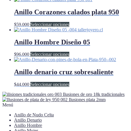
Anillo Corazones calados plata 950
Este
$
59.000
Seleccionar opciones
producto
tiene
múltiples
Anillo Hombre Diseño 05
variantes.
Las
Este
$
96.000
Seleccionar opciones
opciones
producto
se
tiene
pueden
múltiples
Anillo denario cruz sobresaliente
elegir
variantes.
en
Las
la
Este
$
44.000
Seleccionar opciones
opciones
página
producto
se
de
Ilusiones de oro 18k tradicionales
tiene
pueden
producto
Ilusiones plata 2mm
múltiples
elegir
Menú
variantes.
en
Las
la
Anillo de Nudo Celta
opciones
página
Anillo Denario
se
de
Anillo Hombre
pueden
producto
Anillo Mujer