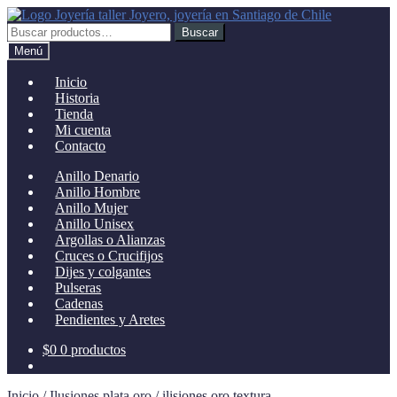
Ir
Ir
a
al
Buscar
Buscar
la
contenido
por:
Menú
navegación
Inicio
Historia
Tienda
Mi cuenta
Contacto
Anillo Denario
Anillo Hombre
Anillo Mujer
Anillo Unisex
Argollas o Alianzas
Cruces o Crucifijos
Dijes y colgantes
Pulseras
Cadenas
Pendientes y Aretes
$
0
0 productos
Inicio
/
Ilusiones plata oro
/
ilisiones oro textura