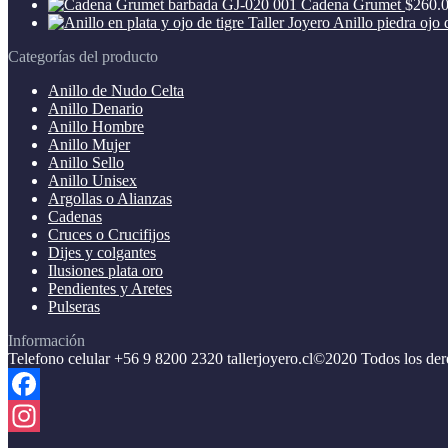
Cadena Grumet
$
260.
Instagram
Anillo piedra ojo 
Categorías del producto
Anillo de Nudo Celta
Anillo Denario
Anillo Hombre
Anillo Mujer
Anillo Sello
Anillo Unisex
Argollas o Alianzas
Cadenas
Cruces o Crucifijos
Dijes y colgantes
Ilusiones plata oro
Pendientes y Aretes
Pulseras
Información
Telefono celular +56 9 8200 2320 tallerjoyero.cl©2020 Todos los der
Facebook
Instagram