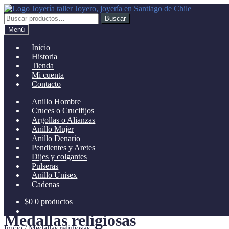
Ir
Ir
a
al
Buscar
Buscar
la
contenido
por:
Menú
navegación
Inicio
Historia
Tienda
Mi cuenta
Contacto
Anillo Hombre
Cruces o Crucifijos
Argollas o Alianzas
Anillo Mujer
Anillo Denario
Pendientes y Aretes
Dijes y colgantes
Pulseras
Anillo Unisex
Cadenas
$
0
0 productos
Medallas religiosas
Inicio
/
Medallas religiosas