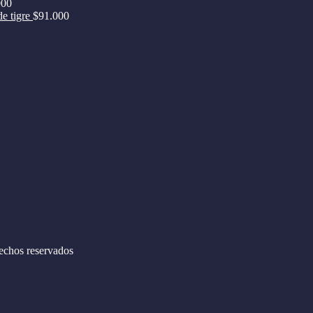
000
de tigre
$
91.000
echos reservados