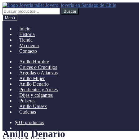
Ir
Ir
a
al
Buscar
Buscar
la
contenido
por:
Menú
navegación
Inicio
Historia
Tienda
Mi cuenta
Contacto
Anillo Hombre
Cruces o Crucifijos
Argollas o Alianzas
Anillo Mujer
Anillo Denario
Pendientes y Aretes
Dijes y colgantes
Pulseras
Anillo Unisex
Cadenas
$
0
0 productos
Anillo Denario
Inicio
/
Anillo Denario