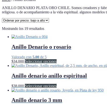
ANILLO DENARIO PLATA ORO CHILE. Somos creadores y fabricantes 
religiosa. o de acompañamiento a la vida espiritual. algunos modelo
Ordenado
Mostrando los 19 resultados
por
precio:
bajo
a
Anillo Denario o rosario
alto
Valorado con
5.00
de 5
Este
$
34.000
Seleccionar opciones
producto
tiene
múltiples
Anillo denario anillo espiritual
variantes.
Las
Este
$
38.000
Seleccionar opciones
opciones
producto
se
tiene
pueden
múltiples
Anillo denario 3 mm
elegir
variantes.
en