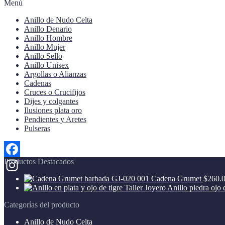
Menú
precio:
opciones
página
bajo
se
de
Anillo de Nudo Celta
a
pueden
producto
Anillo Denario
alto
elegir
Anillo Hombre
en
Anillo Mujer
la
Anillo Sello
página
Anillo Unisex
de
Argollas o Alianzas
producto
Cadenas
Cruces o Crucifijos
Dijes y colgantes
Ilusiones plata oro
Pendientes y Aretes
Pulseras
Productos Destacados
Facebook
Cadena Grumet
$
260.
Instagram
Anillo piedra ojo 
Categorías del producto
Anillo de Nudo Celta