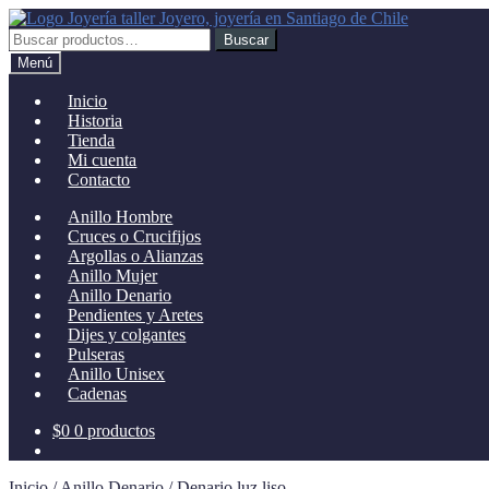
Ir
Ir
a
al
Buscar
Buscar
la
contenido
por:
Menú
navegación
Inicio
Historia
Tienda
Mi cuenta
Contacto
Anillo Hombre
Cruces o Crucifijos
Argollas o Alianzas
Anillo Mujer
Anillo Denario
Pendientes y Aretes
Dijes y colgantes
Pulseras
Anillo Unisex
Cadenas
$
0
0 productos
Inicio
/
Anillo Denario
/
Denario luz liso