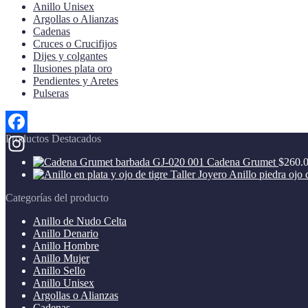
Anillo Unisex
en
Argollas o Alianzas
la
Cadenas
página
Cruces o Crucifijos
de
Dijes y colgantes
producto
Ilusiones plata oro
Pendientes y Aretes
Pulseras
Productos Destacados
Facebook
Cadena Grumet
$
260.
Instagram
Anillo piedra ojo 
Categorías del producto
Anillo de Nudo Celta
Anillo Denario
Anillo Hombre
Anillo Mujer
Anillo Sello
Anillo Unisex
Argollas o Alianzas
Cadenas