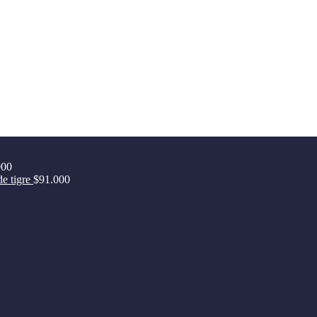
000
de tigre
$
91.000