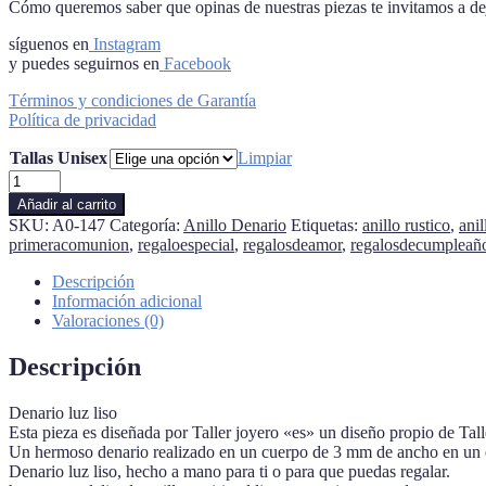
Cómo queremos saber que opinas de nuestras piezas te invitamos a deja
síguenos en
Instagram
y puedes seguirnos en
Facebook
Términos y condiciones de Garantía
Política de privacidad
Tallas Unisex
Limpiar
Denario
luz
Añadir al carrito
liso
SKU:
A0-147
Categoría:
Anillo Denario
Etiquetas:
anillo rustico
,
ani
cantidad
primeracomunion
,
regaloespecial
,
regalosdeamor
,
regalosdecumpleañ
Descripción
Información adicional
Valoraciones (0)
Descripción
Denario luz liso
Esta pieza es diseñada por Taller joyero «es» un diseño propio de Tall
Un hermoso denario realizado en un cuerpo de 3 mm de ancho en un es
Denario luz liso, hecho a mano para ti o para que puedas regalar.