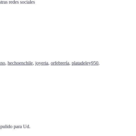
tras redes sociales
ano
,
hechoenchile
,
joyeria
,
orfebrería
,
platadeley950
,
 pulido para Ud.