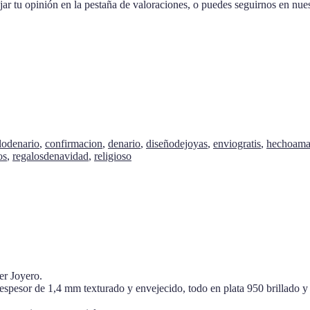
r tu opinión en la pestaña de valoraciones, o puedes seguirnos en nues
llodenario
,
confirmacion
,
denario
,
diseñodejoyas
,
enviogratis
,
hechoam
os
,
regalosdenavidad
,
religioso
er Joyero.
pesor de 1,4 mm texturado y envejecido, todo en plata 950 brillado y