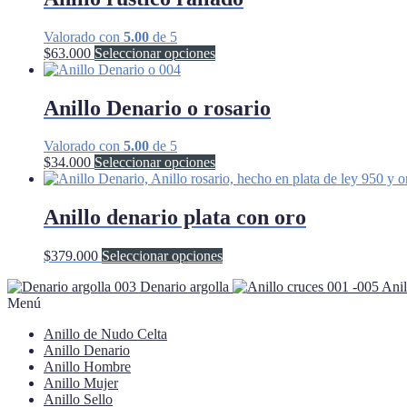
Valorado con
5.00
de 5
Este
$
63.000
Seleccionar opciones
producto
tiene
múltiples
Anillo Denario o rosario
variantes.
Las
Valorado con
5.00
de 5
opciones
Este
$
34.000
Seleccionar opciones
se
producto
pueden
tiene
elegir
múltiples
Anillo denario plata con oro
en
variantes.
la
Las
página
Este
$
379.000
Seleccionar opciones
opciones
de
producto
se
producto
Denario argolla
Anil
tiene
pueden
Menú
múltiples
elegir
variantes.
en
Anillo de Nudo Celta
Las
la
Anillo Denario
opciones
página
Anillo Hombre
se
de
Anillo Mujer
pueden
producto
Anillo Sello
elegir