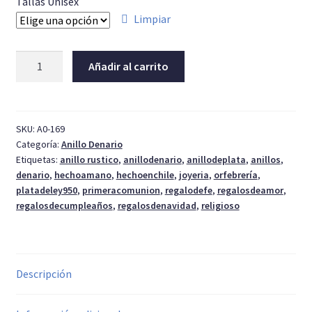
Tallas Unisex
Limpiar
Denario
Añadir al carrito
argolla
cantidad
SKU:
A0-169
Categoría:
Anillo Denario
Etiquetas:
anillo rustico
,
anillodenario
,
anillodeplata
,
anillos
,
denario
,
hechoamano
,
hechoenchile
,
joyeria
,
orfebrería
,
platadeley950
,
primeracomunion
,
regalodefe
,
regalosdeamor
,
regalosdecumpleaños
,
regalosdenavidad
,
religioso
Descripción