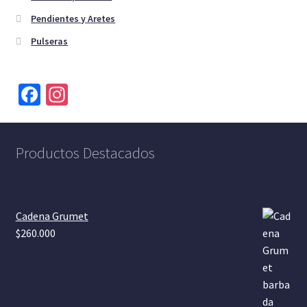
Pendientes y Aretes
Pulseras
Fa
In
ce
st
b
a
Productos Destacados
o
gr
o
a
k
m
Cadena Grumet
$
260.000