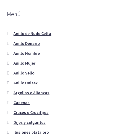
Las
opciones
Menú
se
pueden
elegir
Anillo de Nudo Celta
en
Anillo Denario
la
Anillo Hombre
página
de
Anillo Mujer
producto
Anillo Sello
Anillo Unisex
Argollas o Alianzas
Cadenas
Cruces o Crucifijos
Dijes y colgantes
Ilusiones plata oro