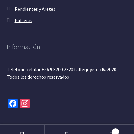
Pendientes y Aretes
Pulseras
Información
Telefono celular +56 9 8200 2320 tallerjoyero.cl©2020
Todos los derechos reservados
Fa
In
ce
st
b
ag
o
ra
0