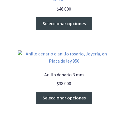
pueden
Valorado con
elegir
$
46.000
5.00
de 5
en
Este
la
Seleccionar opciones
producto
página
tiene
de
múltiples
producto
variantes.
Las
opciones
se
Anillo denario 3 mm
pueden
$
38.000
elegir
en
Este
Seleccionar opciones
la
producto
página
tiene
de
múltiples
producto
variantes.