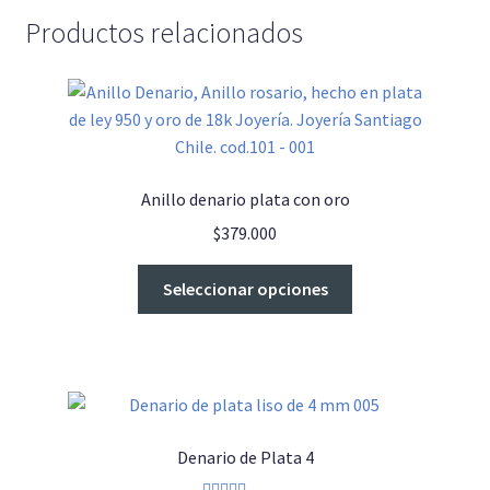
Productos relacionados
Anillo denario plata con oro
$
379.000
Este
Seleccionar opciones
producto
tiene
múltiples
variantes.
Las
opciones
Denario de Plata 4
se