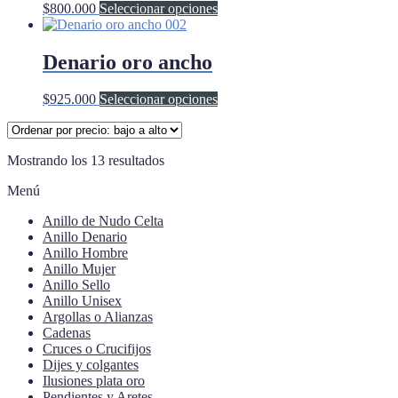
la
Este
$
800.000
Seleccionar opciones
opciones
página
producto
se
de
tiene
pueden
producto
múltiples
Denario oro ancho
elegir
variantes.
en
Las
la
Este
$
925.000
Seleccionar opciones
opciones
página
producto
se
de
tiene
pueden
producto
múltiples
elegir
Ordenado
Mostrando los 13 resultados
variantes.
en
por
Las
la
Menú
precio:
opciones
página
bajo
se
de
Anillo de Nudo Celta
a
pueden
producto
Anillo Denario
alto
elegir
Anillo Hombre
en
Anillo Mujer
la
Anillo Sello
página
Anillo Unisex
de
Argollas o Alianzas
producto
Cadenas
Cruces o Crucifijos
Dijes y colgantes
Ilusiones plata oro
Pendientes y Aretes