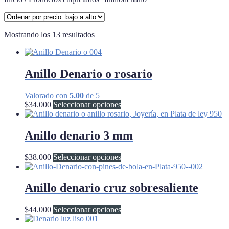
Ordenado
Mostrando los 13 resultados
por
precio:
bajo
a
Anillo Denario o rosario
alto
Valorado con
5.00
de 5
Este
$
34.000
Seleccionar opciones
producto
tiene
múltiples
Anillo denario 3 mm
variantes.
Las
Este
$
38.000
Seleccionar opciones
opciones
producto
se
tiene
pueden
múltiples
Anillo denario cruz sobresaliente
elegir
variantes.
en
Las
la
Este
$
44.000
Seleccionar opciones
opciones
página
producto
se
de
tiene