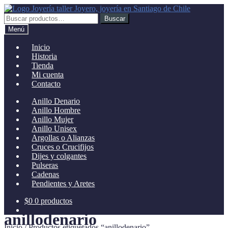
Ir
Ir
a
al
Buscar
Buscar
la
contenido
por:
Menú
navegación
Inicio
Historia
Tienda
Mi cuenta
Contacto
Anillo Denario
Anillo Hombre
Anillo Mujer
Anillo Unisex
Argollas o Alianzas
Cruces o Crucifijos
Dijes y colgantes
Pulseras
Cadenas
Pendientes y Aretes
$
0
0 productos
anillodenario
Inicio
/
Productos etiquetados “anillodenario”