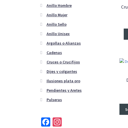
Anillo Hombre
Cru
Anillo Mujer
Anillo Sello
Anillo Unisex
Argollas o Alianzas
Cadenas
Cruces o Crucifijos
Dijes y colgantes
Ilusiones plata oro
Pendientes y Aretes
Pulseras
S
Fa
In