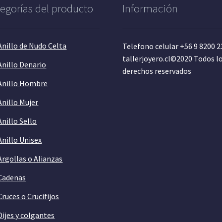
egorías del producto
Información
Anillo de Nudo Celta
Telefono celular +56 9 8200 
tallerjoyero.cl©2020 Todos l
Anillo Denario
derechos reservados
Anillo Hombre
Anillo Mujer
Anillo Sello
Anillo Unisex
Argollas o Alianzas
Cadenas
Cruces o Crucifijos
Dijes y colgantes