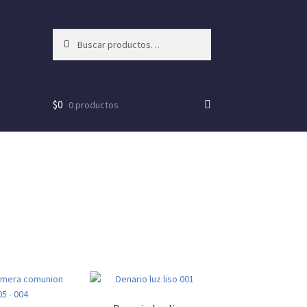
Buscar
Buscar
por:
$
0
0 productos