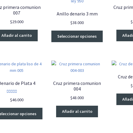
alto
z primera comunion
Cruz pri
007
Anillo denario 3 mm
$
29.000
$
$
38.000
Este
Añadir al carrito
Añadir
Seleccionar opciones
producto
tiene
múltiples
variantes.
Las
opciones
Cruz d
se
Denario de Plata 4
Cruz primera comunion
$
pueden
004
elegir
Valorado con
$
48.000
en
Añadir
$
46.000
5.00
de 5
la
Este
Añadir al carrito
página
eleccionar opciones
producto
de
tiene
producto
múltiples