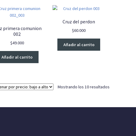
variantes.
Las
opciones
Cruz del perdon
se
z primera comunion
$
60.000
pueden
002
elegir
$
49.000
en
Añadir al carrito
la
Añadir al carrito
página
de
producto
Ordenado
Mostrando los 10 resultados
por
precio:
bajo
a
alto