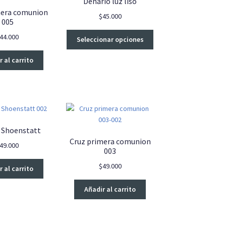
Denario luz liso
mera comunion
$
45.000
005
Este
44.000
Seleccionar opciones
producto
tiene
 al carrito
múltiples
variantes.
Las
opciones
se
pueden
e Shoenstatt
elegir
Cruz primera comunion
49.000
en
003
la
$
49.000
página
 al carrito
de
Añadir al carrito
producto