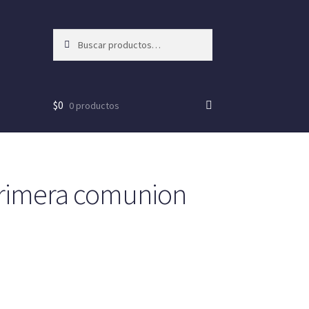
Buscar
Buscar
por:
$
0
0 productos
rimera comunion