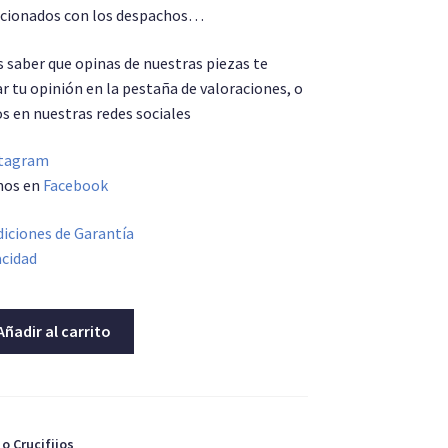
lacionados con los despachos…
saber que opinas de nuestras piezas te
r tu opinión en la pestaña de valoraciones, o
s en nuestras redes sociales
tagram
nos en
Facebook
iciones de Garantía
acidad
Añadir al carrito
o Crucifijos