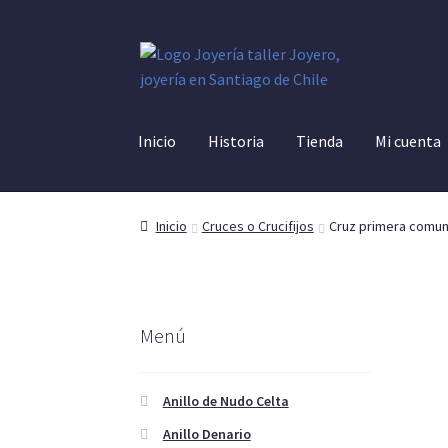
Ir
Ir
a
al
la
contenido
navegación
Inicio
Historia
Tienda
Mi cuenta
Inicio
Cruces o Crucifijos
Cruz primera comun
Menú
Anillo de Nudo Celta
Anillo Denario