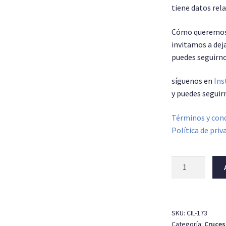
tiene datos re
Cómo queremos 
invitamos a deja
puedes seguirno
síguenos en
Ins
y puedes seguir
Términos y cond
Política de priv
Cruz
primera
comunion
003
cantidad
SKU:
CIL-173
Categoría:
Cruces 