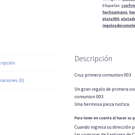
Etiquetas:
confir
hechoamano
,
he
plata950
,
platad
regalosdecumpl
Descripción
ripción
Cruz primera comunion 003
raciones (0)
Un gran regalo de primera c
comunion 003
Una hermosa pieza rustica.
Para tener en cuenta al hacer su 
Cuando ingresa su dirección p
las comunas de Santiago de Chi