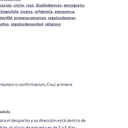
macion
,
cristo
,
cruz
,
diseñodejoyas
,
enviogratis
,
choenchile
,
joyeria
,
orfebrería
,
piezaunica
,
eley950
,
primeracomunion
,
regalosdeamor
,
eaños
,
regalosdenavidad
,
religioso
omunion o confirmacion, Cruz primera
pedido.
ara el despacho y su dirección está dentro de
le, el plazo de entrega es de 3 a 5 días