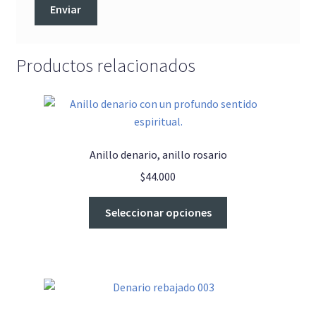
Productos relacionados
Anillo denario, anillo rosario
$
44.000
Este
Seleccionar opciones
producto
tiene
múltiples
variantes.
Las
opciones