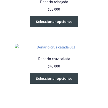
Denario rebajado
se
$
58.000
pueden
elegir
Este
Seleccionar opciones
en
producto
la
tiene
página
múltiples
de
variantes.
producto
Las
opciones
Denario cruz calada
se
$
46.000
pueden
elegir
Este
Seleccionar opciones
en
producto
la
tiene
página
múltiples
de
variantes.
producto
Las