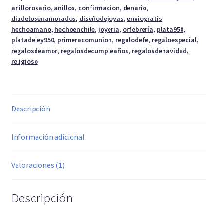
anillorosario
,
anillos
,
confirmacion
,
denario
,
diadelosenamorados
,
diseñodejoyas
,
enviogratis
,
hechoamano
,
hechoenchile
,
joyeria
,
orfebrería
,
plata950
,
platadeley950
,
primeracomunion
,
regalodefe
,
regaloespecial
,
regalosdeamor
,
regalosdecumpleaños
,
regalosdenavidad
,
religioso
Descripción
Información adicional
Valoraciones (1)
Descripción