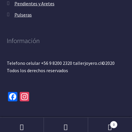
Pendientes y Aretes
Pulseras
Información
Telefono celular +56 9 8200 2320 tallerjoyero.cl©2020
Todos los derechos reservados
Fa
In
ce
st
b
ag
o
ra
0
Buscar
Buscar