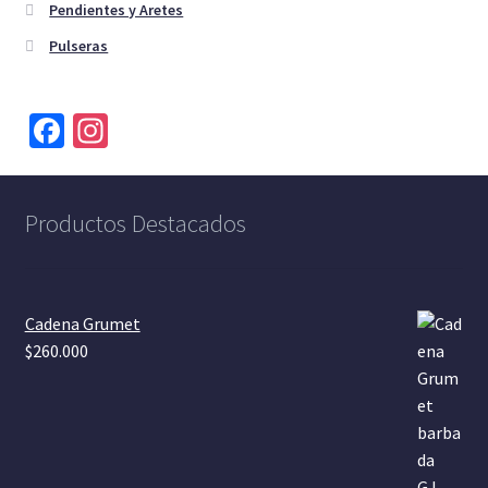
Pendientes y Aretes
Pulseras
Fa
In
ce
st
b
a
Productos Destacados
o
gr
o
a
k
m
Cadena Grumet
$
260.000