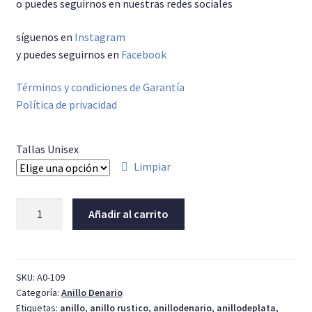
o puedes seguirnos en nuestras redes sociales
síguenos en
Instagram
y puedes seguirnos en
Facebook
Términos y condiciones de Garantía
Política de privacidad
Tallas Unisex
Limpiar
Denario
Añadir al carrito
de
Plata
4
cantidad
SKU:
A0-109
Categoría:
Anillo Denario
Etiquetas:
anillo
,
anillo rustico
,
anillodenario
,
anillodeplata
,