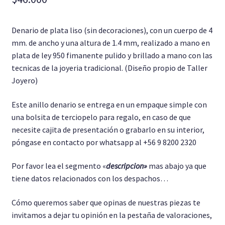
base a
Pulseras
valoración de
un cliente
Denario de plata liso (sin decoraciones), con un cuerpo de 4
Anillo Unisex
mm. de ancho y una altura de 1.4 mm, realizado a mano en
plata de ley 950 fimanente pulido y brillado a mano con las
tecnicas de la joyeria tradicional.
(Diseño propio de Taller
Cadenas
Joyero)
Este anillo denario se entrega en un empaque simple con
una bolsita de terciopelo para regalo, en caso de que
necesite cajita de presentación o grabarlo en su interior,
póngase en contacto por whatsapp al +56 9 8200 2320
Por favor lea el segmento «
descripcion»
mas abajo ya que
tiene datos relacionados con los despachos…
Cómo queremos saber que opinas de nuestras piezas te
invitamos a dejar tu opinión en la pestaña de valoraciones,