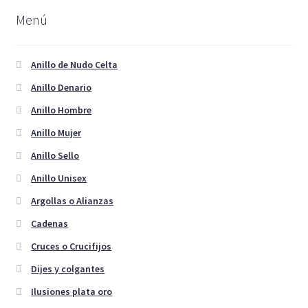
opciones
Menú
se
pueden
elegir
Anillo de Nudo Celta
en
Anillo Denario
la
Anillo Hombre
página
de
Anillo Mujer
producto
Anillo Sello
Anillo Unisex
Argollas o Alianzas
Cadenas
Cruces o Crucifijos
Dijes y colgantes
Ilusiones plata oro