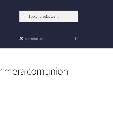
Buscar
Buscar
por:
$
0
0 productos
rimera comunion