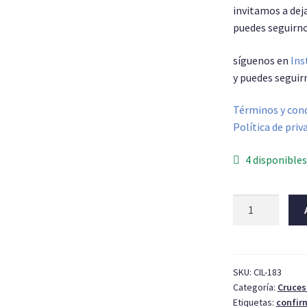
invitamos a deja
puedes seguirno
síguenos en
Ins
y puedes seguir
Términos y cond
Política de priv
4 disponible
Cruz
primera
comunion
007
cantidad
SKU:
CIL-183
Categoría:
Cruces 
Etiquetas:
confir