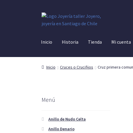
Ir
Ir
a
al
la
contenido
navegación
Inicio
Historia
Tienda
Mi cuenta
Inicio
Cruces o Crucifijos
Cruz primera comun
Menú
Anillo de Nudo Celta
Anillo Denario