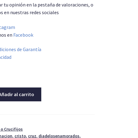
r tu opinión en la pestaña de valoraciones, o
s en nuestras redes sociales
tagram
nos en
Facebook
iciones de Garantía
acidad
s
Añadir al carrito
o Crucifijos
macion
,
cristo
,
cruz
,
diadelosenamorados
,