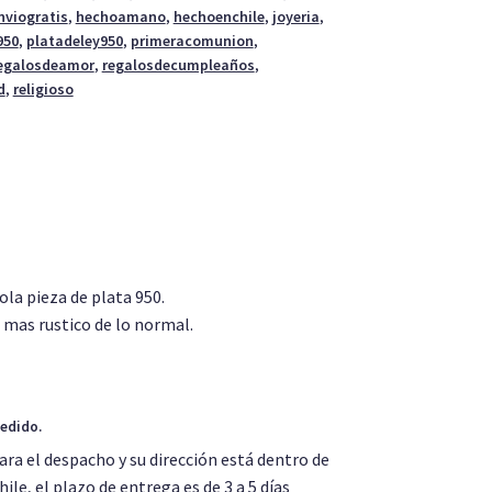
nviogratis
,
hechoamano
,
hechoenchile
,
joyeria
,
950
,
platadeley950
,
primeracomunion
,
egalosdeamor
,
regalosdecumpleaños
,
d
,
religioso
ola pieza de plata 950.
 mas rustico de lo normal.
pedido.
ara el despacho y su dirección está dentro de
le, el plazo de entrega es de 3 a 5 días