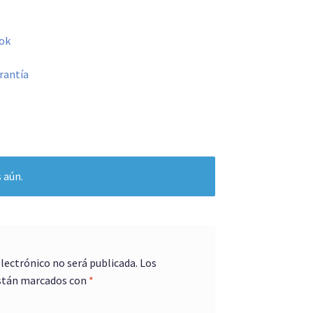
ok
rantía
 aún.
electrónico no será publicada.
Los
stán marcados con
*