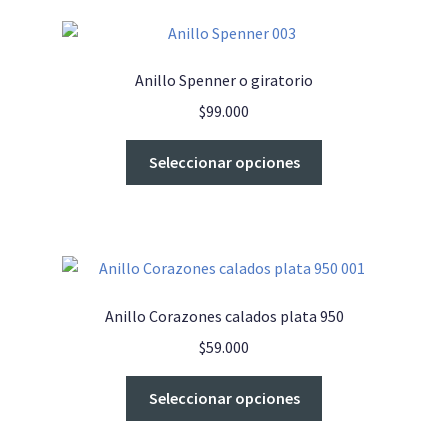
Anillo Spenner o giratorio
$
99.000
Este
Seleccionar opciones
producto
tiene
múltiples
variantes.
Las
opciones
Anillo Corazones calados plata 950
se
$
59.000
pueden
elegir
Este
Seleccionar opciones
en
producto
la
tiene