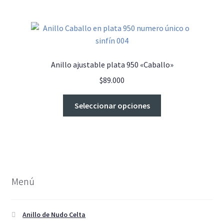
página
múltiples
de
variantes.
producto
Las
opciones
se
Anillo ajustable plata 950 «Caballo»
pueden
$
89.000
elegir
en
Este
Seleccionar opciones
la
producto
página
tiene
de
múltiples
producto
variantes.
Las
opciones
Menú
se
pueden
elegir
Anillo de Nudo Celta