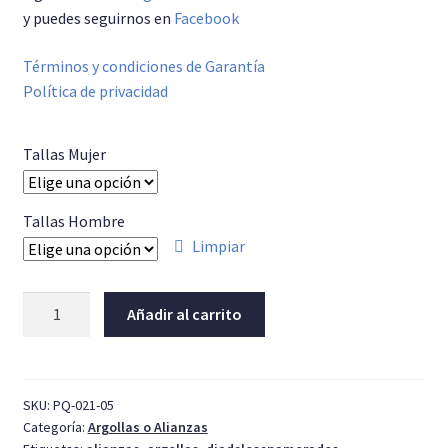
y puedes seguirnos en
Facebook
Términos y condiciones de Garantía
Política de privacidad
Tallas Mujer
Tallas Hombre
Limpiar
Argollas
Añadir al carrito
Plata
Diseño
05
cantidad
SKU:
PQ-021-05
Categoría:
Argollas o Alianzas