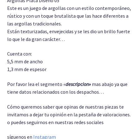
Argollas Plata Diseño 05
Este es un juego de argollas con un estilo contemporáneo,
Pulseras
rústico y con un toque brutalista que las hace diferentes a
las argollas tradicionales.
Anillo Unisex
Están texturizadas, envejecidas y se les dio un brillo fuerte
lo que le da gran carácter…
Cadenas
Cuenta con:
5,5 mm de ancho
1,3 mm de espesor
Por favor lea el segmento «
descripcion»
mas abajo ya que
tiene datos relacionados con los despachos…
Cómo queremos saber que opinas de nuestras piezas te
invitamos a dejar tu opinión en la pestaña de valoraciones.
o puedes seguirnos en nuestras redes sociales
síguenos en
Instagram