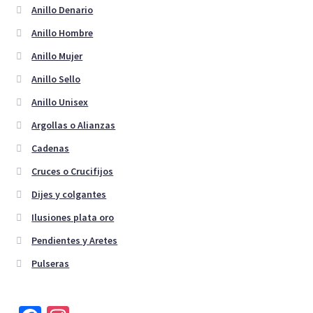
en
Anillo Denario
la
Anillo Hombre
página
de
Anillo Mujer
producto
Anillo Sello
Anillo Unisex
Argollas o Alianzas
Cadenas
Cruces o Crucifijos
Dijes y colgantes
Ilusiones plata oro
Pendientes y Aretes
Pulseras