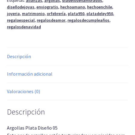
Etiquetas:
alianzas
,
argollas
,
diadelosenamorados
,
diseñodejoyas
,
enviogratis
,
hechoamano
,
hechoenchile
,
joyeria
,
matrimonio
,
orfebrería
,
plata950
,
platadeley950
,
regaloespecial
,
regalosdeamor
,
regalosdecumpleaños
,
regalosdenavidad
Descripción
Información adicional
Valoraciones (0)
Descripción
Argollas Plata Diseño 05