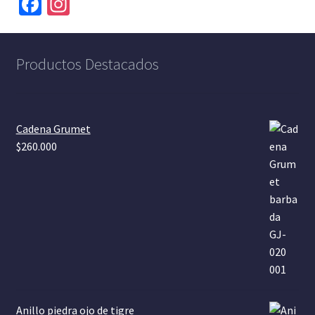
Fa
In
ce
st
b
a
Productos Destacados
o
gr
o
a
k
m
Cadena Grumet
$
260.000
Anillo piedra ojo de tigre