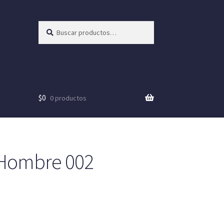
Buscar
Buscar
por:
$
0
0 productos
 Hombre 002