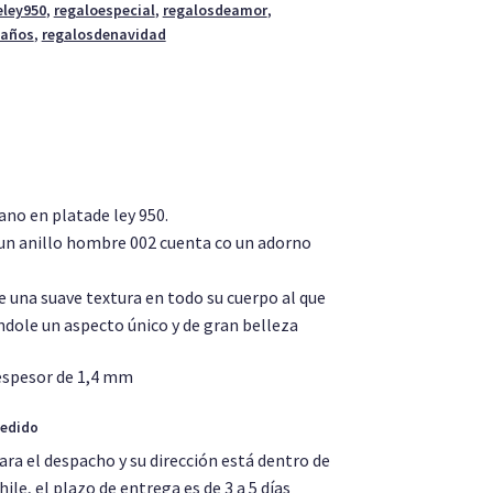
eley950
,
regaloespecial
,
regalosdeamor
,
eaños
,
regalosdenavidad
no en platade ley 950.
 un anillo hombre 002 cuenta co un adorno
 una suave textura en todo su cuerpo al que
ndole un aspecto único y de gran belleza
espesor de 1,4 mm
pedido
ara el despacho y su dirección está dentro de
le, el plazo de entrega es de 3 a 5 días