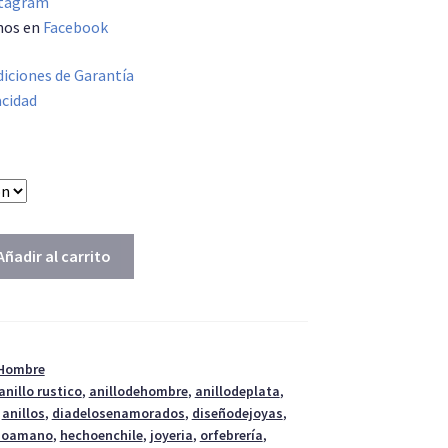
tagram
nos en
Facebook
iciones de Garantía
acidad
Añadir al carrito
 Hombre
anillo rustico
,
anillodehombre
,
anillodeplata
,
,
anillos
,
diadelosenamorados
,
diseñodejoyas
,
hoamano
,
hechoenchile
,
joyeria
,
orfebrería
,