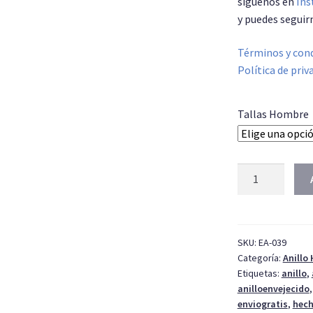
síguenos en
Ins
y puedes seguir
Términos y cond
Política de priv
Tallas Hombre
Anillo
Hombre
002
cantidad
SKU:
EA-039
Categoría:
Anillo
Etiquetas:
anillo
,
anilloenvejecido
enviogratis
,
hec