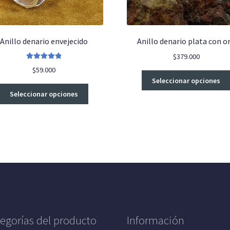
Anillo denario envejecido
Anillo denario plata con o
$
379.000
Valorado con
$
59.000
5.00
de 5
Seleccionar opciones
Este
Seleccionar opciones
producto
tiene
múltiples
variantes.
Las
opciones
se
pueden
elegir
en
la
egorías del producto
Información
página