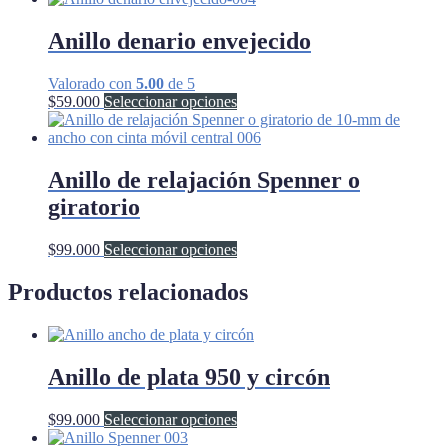
Anillo denario envejecido
Valorado con
5.00
de 5
Este
$
59.000
Seleccionar opciones
producto
tiene
múltiples
variantes.
Anillo de relajación Spenner o
Las
giratorio
opciones
se
pueden
Este
$
99.000
Seleccionar opciones
elegir
producto
en
tiene
Productos relacionados
la
múltiples
página
variantes.
de
Las
producto
opciones
Anillo de plata 950 y circón
se
pueden
elegir
Este
$
99.000
Seleccionar opciones
en
producto
la