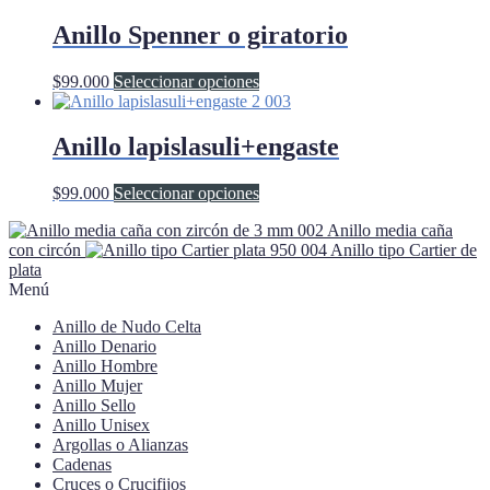
tiene
página
múltiples
Anillo Spenner o giratorio
de
variantes.
producto
Las
Este
$
99.000
Seleccionar opciones
opciones
producto
se
tiene
pueden
múltiples
Anillo lapislasuli+engaste
elegir
variantes.
en
Las
la
Este
$
99.000
Seleccionar opciones
opciones
página
producto
se
de
Anillo media caña
tiene
pueden
producto
con circón
Anillo tipo Cartier de
múltiples
elegir
plata
variantes.
en
Menú
Las
la
opciones
página
Anillo de Nudo Celta
se
de
Anillo Denario
pueden
producto
Anillo Hombre
elegir
Anillo Mujer
en
Anillo Sello
la
Anillo Unisex
página
Argollas o Alianzas
de
Cadenas
producto
Cruces o Crucifijos