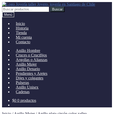
Ir
Ir
a
al
Buscar
Buscar
la
contenido
por:
Menú
navegación
Inicio
Historia
Tienda
Mi cuenta
Contacto
Anillo Hombre
Cruces o Crucifijos
Argollas o Alianzas
Anillo Mujer
Anillo Denario
Pendientes y Aretes
Dijes y colgantes
Pulseras
Anillo Unisex
Cadenas
$
0
0 productos
Inicio
/
Anillo Mujer
/
Anillo plata circón color zafiro