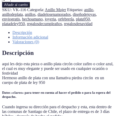
plata
Añadir al carrito
circón
SKU:
VK-116
Categoría:
Anillo Mujer
Etiquetas:
anillo
,
color
anillodeplata
,
anillos
,
diadelosenamorados
,
diseñodejoyas
,
zafiro
enviogratis
,
hechoamano
,
joyeria
,
orfebrería
,
plata950
,
cantidad
platadeley950
,
regalosdecumpleaños
,
regalosdenavidad
Descripción
Información adicional
Valoraciones (0)
Descripción
aqui les dejo esta pieza o anillo plata circón color zafiro o color azul,
el cual es muy elegante y puede ser usado en cualquier
ocasión
o
festividad
Hermoso anillo de plata con una llamativa piedra circón en un
cuerpo de plata de ley 950
Datos «claros» para tener en cuenta al hacer el pedido o para la espera del
despacho.
Cuando ingresa su dirección para el despacho y esta, esta dentro de
las comunas de Santiago de Chile, el plazo de entrega es de 3 días