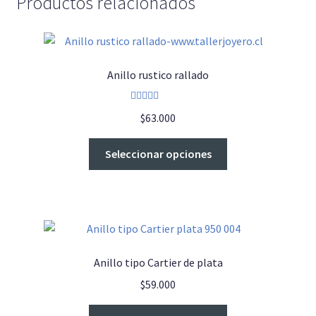
Productos relacionados
Anillo rustico rallado
Valorado con
$
63.000
5.00
de 5
Este
Seleccionar opciones
producto
tiene
múltiples
variantes.
Las
opciones
Anillo tipo Cartier de plata
se
$
59.000
pueden
elegir
Este