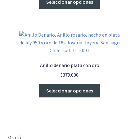
Seleccionar opciones
en
producto
la
tiene
página
múltiples
de
variantes.
producto
Las
opciones
se
pueden
Anillo denario plata con oro
elegir
$
379.000
en
la
Este
Seleccionar opciones
página
producto
de
tiene
producto
múltiples
variantes.
Las
opciones
Menú