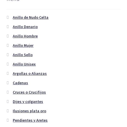
se
pueden
elegir
Anillo de Nudo Celta
en
Anillo Denario
la
Anillo Hombre
página
de
Anillo Mujer
producto
Anillo Sello
Anillo Unisex
Argollas o Alianzas
Cadenas
Cruces o Crucifijos
Dijes y colgantes
Ilusiones plata oro
Pendientes y Aretes