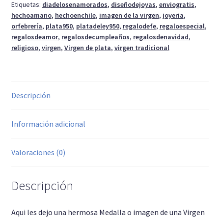
Etiquetas:
diadelosenamorados
,
diseñodejoyas
,
enviogratis
,
hechoamano
,
hechoenchile
,
imagen de la virgen
,
joyeria
,
orfebrería
,
plata950
,
platadeley950
,
regalodefe
,
regaloespecial
,
regalosdeamor
,
regalosdecumpleaños
,
regalosdenavidad
,
religioso
,
virgen
,
Virgen de plata
,
virgen tradicional
Descripción
Información adicional
Valoraciones (0)
Descripción
Aqui les dejo una hermosa Medalla o imagen de una Virgen