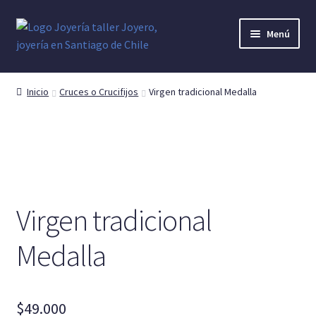
Ir
Ir
Menú
a
al
la
contenido
Anillo Hombre
navegación
Inicio
Cruces o Crucifijos
Virgen tradicional Medalla
Cruces o Crucifijos
Argollas o Alianzas
Anillo Mujer
Virgen tradicional
Anillo Denario
Medalla
Pendientes y Aretes
Dijes y colgantes
$
49.000