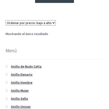
Pulseras
Anillo Unisex
Cadenas
Mostrando el único resultado
Menú
Anillo de Nudo Celta
Anillo Denario
Anillo Hombre
Anillo Mujer
Anillo Sello
Anillo Unisex