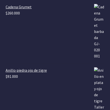
k
m
Cadena Grumet
$
260.000
Anillo piedra ojo de tigre
$
91.000