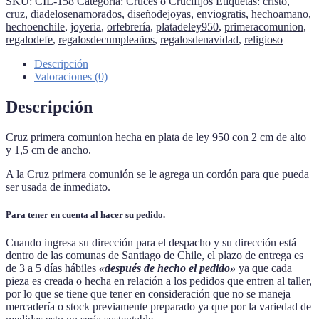
SKU:
CIL-158
Categoría:
Cruces o Crucifijos
Etiquetas:
cristo
,
001
cruz
,
diadelosenamorados
,
diseñodejoyas
,
enviogratis
,
hechoamano
,
cantidad
hechoenchile
,
joyeria
,
orfebrería
,
platadeley950
,
primeracomunion
,
regalodefe
,
regalosdecumpleaños
,
regalosdenavidad
,
religioso
Descripción
Valoraciones (0)
Descripción
Cruz primera comunion hecha en plata de ley 950 con 2 cm de alto
y 1,5 cm de ancho.
A la Cruz primera comunión se le agrega un cordón para que pueda
ser usada de inmediato.
Para tener en cuenta al hacer su pedido.
Cuando ingresa su dirección para el despacho y su dirección está
dentro de las comunas de Santiago de Chile, el plazo de entrega es
de 3 a 5 días hábiles
«después de hecho el pedido»
ya que cada
pieza es creada o hecha en relación a los pedidos que entren al taller,
por lo que se tiene que tener en consideración que no se maneja
mercadería o stock previamente preparado ya que por la variedad de