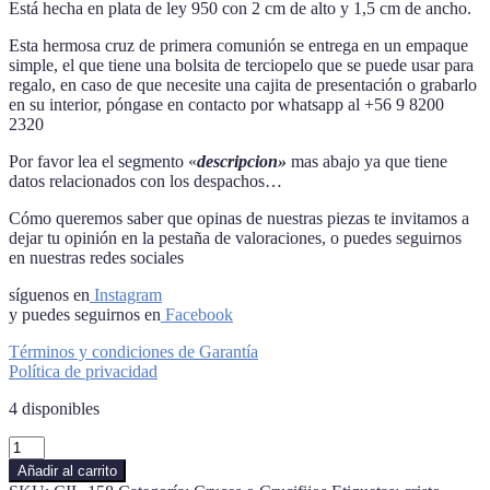
Está hecha en plata de ley 950 con 2 cm de alto y 1,5 cm de ancho.
Esta hermosa cruz de primera comunión se entrega en un empaque
simple, el que tiene una bolsita de terciopelo que se puede usar para
regalo, en caso de que necesite una cajita de presentación o grabarlo
en su interior, póngase en contacto por whatsapp al +56 9 8200
2320
Por favor lea el segmento «
descripcion»
mas abajo ya que tiene
datos relacionados con los despachos…
Cómo queremos saber que opinas de nuestras piezas te invitamos a
dejar tu opinión en la pestaña de valoraciones, o puedes seguirnos
en nuestras redes sociales
síguenos en
Instagram
y puedes seguirnos en
Facebook
Términos y condiciones de Garantía
Política de privacidad
4 disponibles
Cruz
primera
Añadir al carrito
comunion