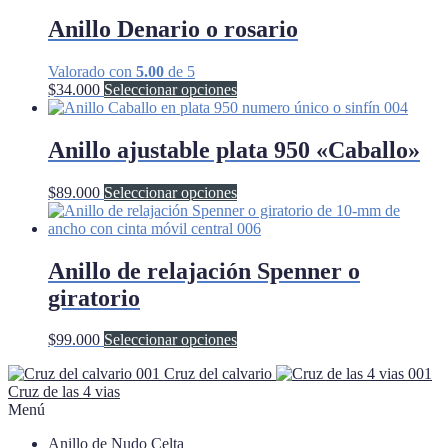
Anillo Denario o rosario
Valorado con
5.00
de 5
Este
$
34.000
Seleccionar opciones
producto
tiene
múltiples
Anillo ajustable plata 950 «Caballo»
variantes.
Las
Este
$
89.000
Seleccionar opciones
opciones
producto
se
tiene
pueden
múltiples
elegir
variantes.
Anillo de relajación Spenner o
en
Las
la
giratorio
opciones
página
se
de
pueden
Este
$
99.000
Seleccionar opciones
producto
elegir
producto
en
Cruz del calvario
tiene
la
Cruz de las 4 vias
múltiples
página
Menú
variantes.
de
Las
producto
Anillo de Nudo Celta
opciones