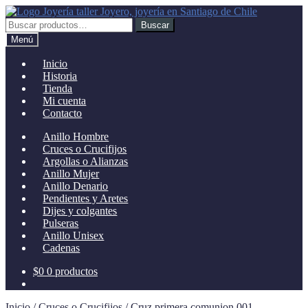
Ir
Ir
a
al
Buscar
Buscar
la
contenido
por:
Menú
navegación
Inicio
Historia
Tienda
Mi cuenta
Contacto
Anillo Hombre
Cruces o Crucifijos
Argollas o Alianzas
Anillo Mujer
Anillo Denario
Pendientes y Aretes
Dijes y colgantes
Pulseras
Anillo Unisex
Cadenas
$
0
0 productos
Inicio
/
Cruces o Crucifijos
/
Cruz primera comunion 001