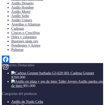
Anillo Denario
se
Anillo Hombre
pueden
Anillo Mujer
elegir
Anillo Sello
en
Anillo Unisex
la
Argollas o Alianzas
página
Cadenas
de
Cruces o Crucifijos
producto
Dijes y colgantes
Ilusiones plata oro
Pendientes y Aretes
Pulseras
Productos Destacados
Facebook
Cadena Grumet
Instagram
$
260.000
Anillo piedra ojo
de tigre
$
91.000
Categorías del producto
Anillo de Nudo Celta