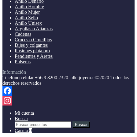
Anillo Denario
Anillo Hombre
Anillo Mujer
Anillo Sello
Anillo Unisex
Argollas o Alianzas
Cadenas
Cruces o Crucifijos
Dijes y colgantes
Ilusiones plata oro
Pendientes y Aretes
Pulseras
Información
Telefono celular +56 9 8200 2320 tallerjoyero.cl©2020 Todos los
derechos reservados
Facebook
Instagram
Mi cuenta
Buscar
Buscar
Buscar
por:
Carrito
0