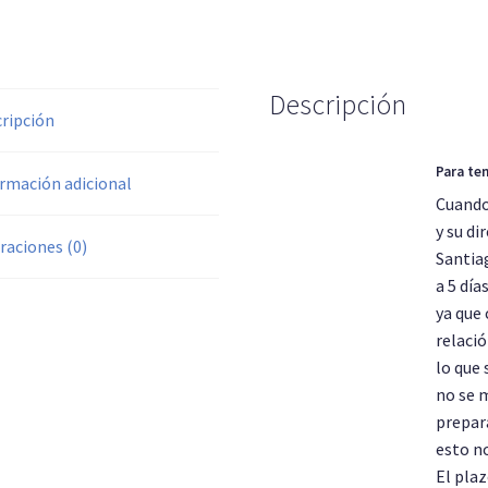
Hermos
Descripción
ripción
01 3mm
Para ten
rmación adicional
Cuando
y su di
raciones (0)
Santiag
a 5 día
ya que 
relació
lo que 
no se 
prepar
esto no
El pla