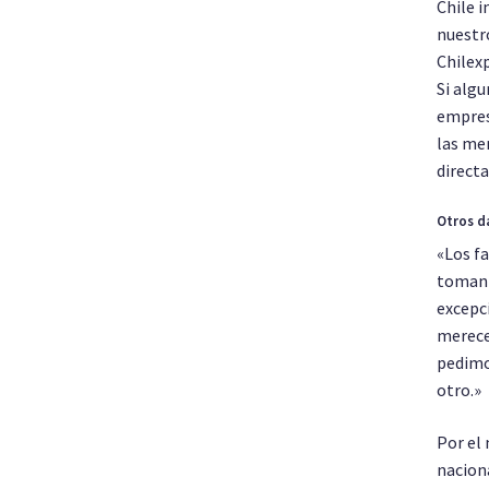
Chile i
nuestro
Chilexp
Si algu
empresa
las men
directa
Otros d
«Los f
toman 
excepc
merece
pedimos
otro.»
Por el
naciona