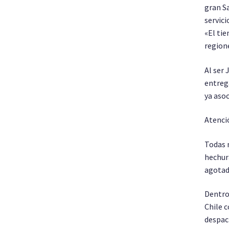
gran S
servici
«El ti
regione
Al ser 
entreg
ya asoc
Atenció
Todas 
hechura
agotad
Dentro
Chile 
despac