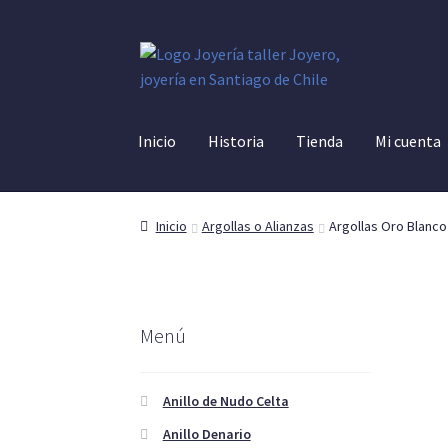
Ir
Ir
a
al
la
contenido
navegación
Inicio
Historia
Tienda
Mi cuenta
Inicio
Argollas o Alianzas
Argollas Oro Blanco
Menú
Anillo de Nudo Celta
Anillo Denario