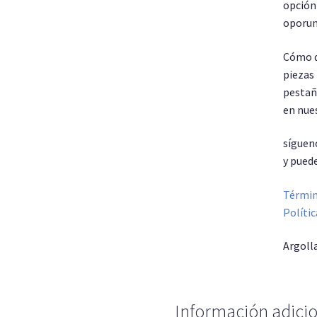
opción 
oporun
Cómo q
piezas 
pestañ
en nues
síguen
y pued
Términ
Polític
Argoll
Información adici