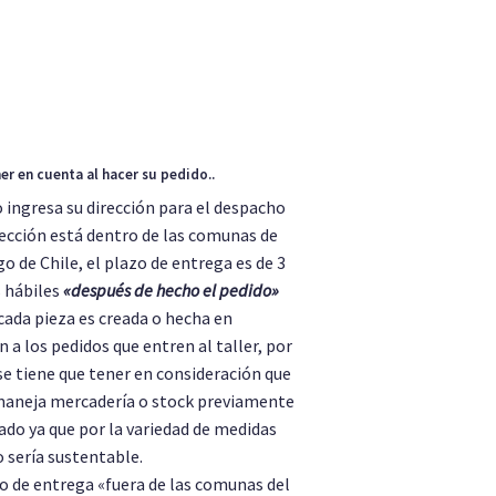
as Argollas Oro Blanco Corte Ingles
 de 18K
er en cuenta al hacer su pedido..
 ingresa su dirección para el despacho
rección está dentro de las comunas de
o de Chile, el plazo de entrega es de 3
s hábiles
«después de hecho el pedido»
cada pieza es creada o hecha en
n a los pedidos que entren al taller, por
se tiene que tener en consideración que
maneja mercadería o stock previamente
ado ya que por la variedad de medidas
 sería sustentable.
zo de entrega «fuera de las comunas del