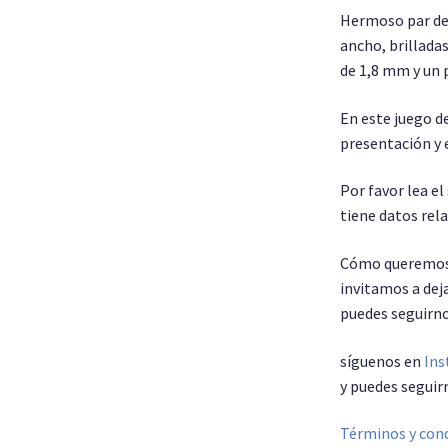
Hermoso par de
ancho, brilladas
de 1,8 mm y un 
En este juego de
presentación y 
Por favor lea e
tiene datos re
Cómo queremos 
invitamos a deja
puedes seguirno
síguenos en
Ins
y puedes seguir
Términos y cond