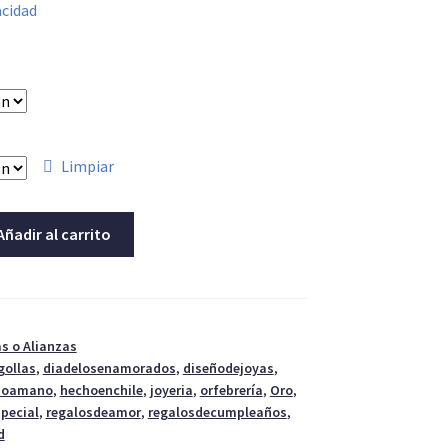
acidad
Limpiar
Añadir al carrito
as o Alianzas
gollas
,
diadelosenamorados
,
diseñodejoyas
,
hoamano
,
hechoenchile
,
joyeria
,
orfebrería
,
Oro
,
pecial
,
regalosdeamor
,
regalosdecumpleaños
,
d