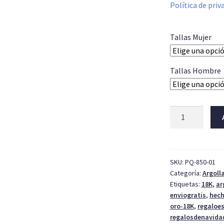
Política de priv
Tallas Mujer
Tallas Hombre
Argollas
Oro
Blanco
Corte
Ingles
SKU:
PQ-850-01
Categoría:
Argoll
01
Etiquetas:
18K
,
ar
3mm
enviogratis
,
hec
cantidad
oro-18K
,
regaloes
regalosdenavida