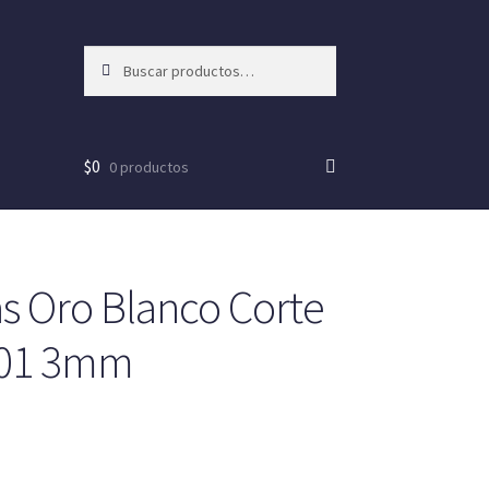
Buscar
Buscar
por:
$
0
0 productos
as Oro Blanco Corte
 01 3mm