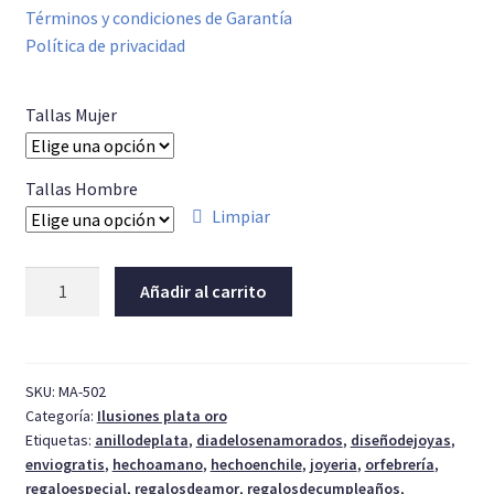
Términos y condiciones de Garantía
Política de privacidad
Tallas Mujer
Tallas Hombre
Limpiar
Ilusiones
Añadir al carrito
plata
2mm
cantidad
SKU:
MA-502
Categoría:
Ilusiones plata oro
Etiquetas:
anillodeplata
,
diadelosenamorados
,
diseñodejoyas
,
enviogratis
,
hechoamano
,
hechoenchile
,
joyeria
,
orfebrería
,
regaloespecial
,
regalosdeamor
,
regalosdecumpleaños
,