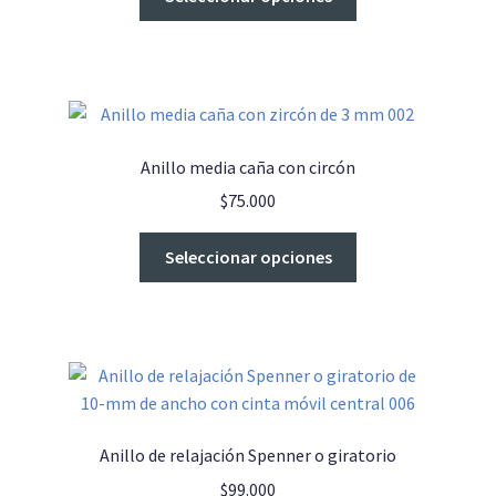
producto
tiene
múltiples
variantes.
Las
opciones
Anillo media caña con circón
se
$
75.000
pueden
elegir
Este
Seleccionar opciones
en
producto
la
tiene
página
múltiples
de
variantes.
producto
Las
opciones
se
Anillo de relajación Spenner o giratorio
pueden
$
99.000
elegir