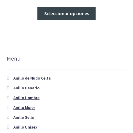
en
Este
Seleccionar opciones
la
producto
página
tiene
de
múltiples
producto
variantes.
Las
opciones
Menú
se
pueden
elegir
Anillo de Nudo Celta
en
Anillo Denario
la
Anillo Hombre
página
de
Anillo Mujer
producto
Anillo Sello
Anillo Unisex