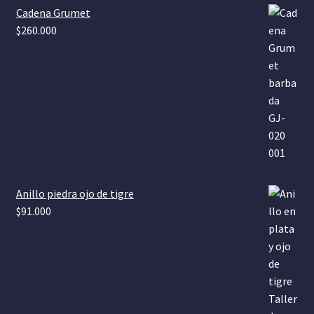
k
m
Cadena Grumet
$
260.000
Anillo piedra ojo de tigre
$
91.000