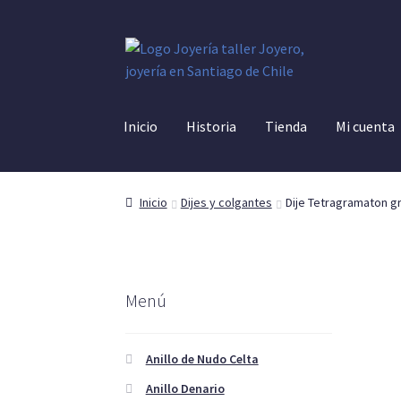
Ir
Ir
a
al
la
contenido
navegación
Inicio
Historia
Tienda
Mi cuenta
Inicio
Dijes y colgantes
Dije Tetragramaton g
Menú
Anillo de Nudo Celta
Anillo Denario