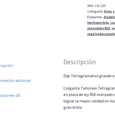
SKU:
CG-135
Categoría:
Dijes 
Etiquetas:
diadel
hechoenchile
,
jo
platadeley950
,
r
regalosdecumpl
Descripción
ripción
Dije Tetragramaton grande e
rmación adicional
Colgante Talisman Tetragra
en plata de ley 950 realizado 
raciones (0)
lograr la mayor calidad en los
gran brillo