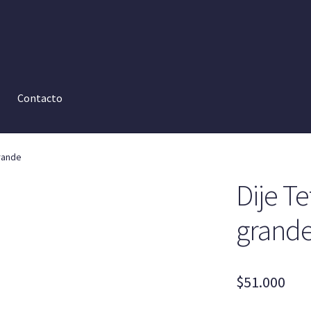
Contacto
rande
Dije T
grand
$
51.000