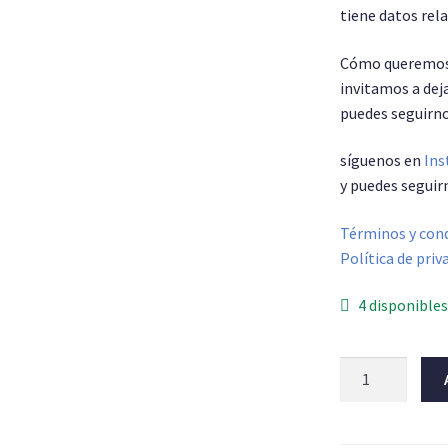
tiene datos re
Cómo queremos 
invitamos a deja
puedes seguirno
síguenos en
Ins
y puedes seguir
Términos y cond
Política de priv
4 disponible
Dije
Tetragramaton
grande
cantidad