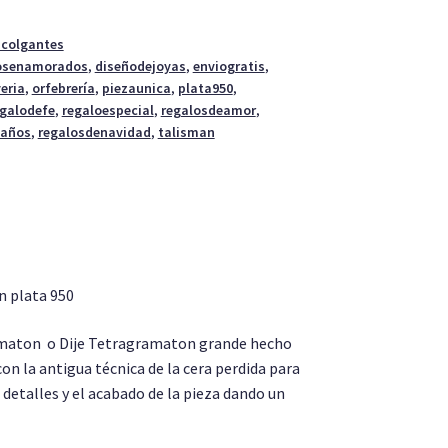
y colgantes
osenamorados
,
diseñodejoyas
,
enviogratis
,
yeria
,
orfebrería
,
piezaunica
,
plata950
,
egalodefe
,
regaloespecial
,
regalosdeamor
,
eaños
,
regalosdenavidad
,
talisman
n plata 950
maton o Dije Tetragramaton grande hecho
con la antigua técnica de la cera perdida para
 detalles y el acabado de la pieza dando un