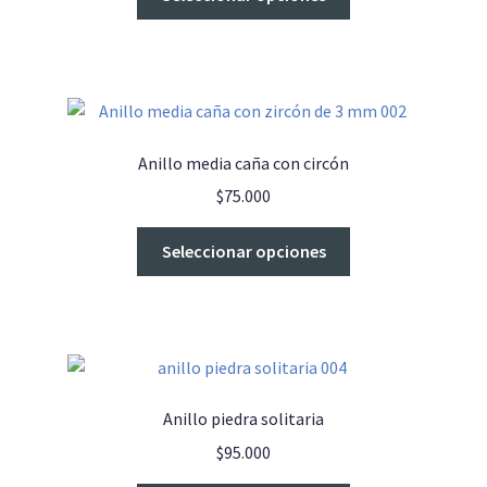
producto
tiene
múltiples
variantes.
Las
opciones
Anillo media caña con circón
se
$
75.000
pueden
elegir
Este
Seleccionar opciones
en
producto
la
tiene
página
múltiples
de
variantes.
producto
Las
opciones
Anillo piedra solitaria
se
$
95.000
pueden
elegir