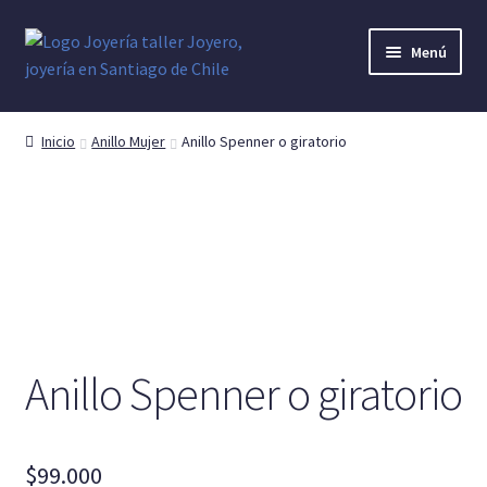
Ir
Ir
Menú
a
al
la
contenido
Anillo Hombre
navegación
Inicio
Anillo Mujer
Anillo Spenner o giratorio
Cruces o Crucifijos
Argollas o Alianzas
Anillo Mujer
Anillo Denario
Anillo Spenner o giratorio
Pendientes y Aretes
Dijes y colgantes
$
99.000