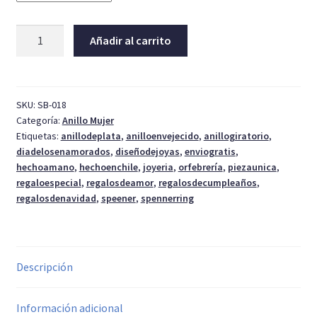
Anillo
Añadir al carrito
Spenner
o
giratorio
cantidad
SKU:
SB-018
Categoría:
Anillo Mujer
Etiquetas:
anillodeplata
,
anilloenvejecido
,
anillogiratorio
,
diadelosenamorados
,
diseñodejoyas
,
enviogratis
,
hechoamano
,
hechoenchile
,
joyeria
,
orfebrería
,
piezaunica
,
regaloespecial
,
regalosdeamor
,
regalosdecumpleaños
,
regalosdenavidad
,
speener
,
spennerring
Descripción
Información adicional