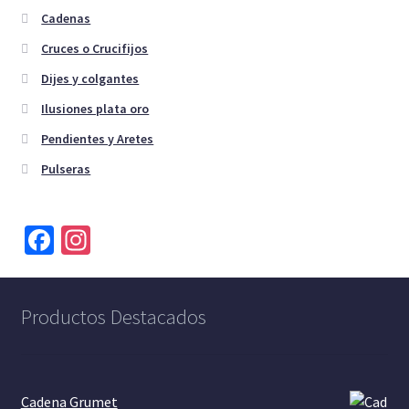
Cadenas
Cruces o Crucifijos
Dijes y colgantes
Ilusiones plata oro
Pendientes y Aretes
Pulseras
Fa
In
ce
st
b
a
Productos Destacados
o
gr
o
a
k
m
Cadena Grumet