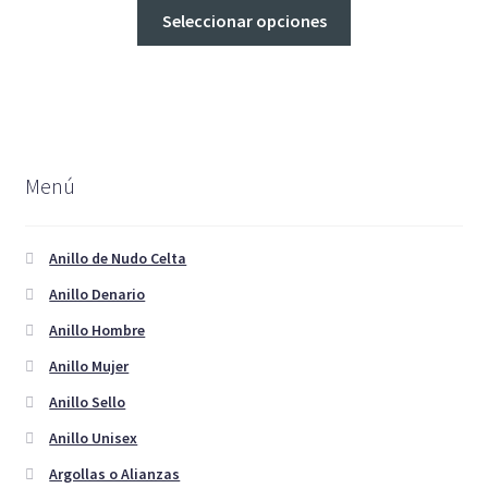
Este
Seleccionar opciones
en
producto
la
tiene
página
múltiples
de
variantes.
producto
Las
opciones
Menú
se
pueden
elegir
Anillo de Nudo Celta
en
Anillo Denario
la
Anillo Hombre
página
de
Anillo Mujer
producto
Anillo Sello
Anillo Unisex
Argollas o Alianzas