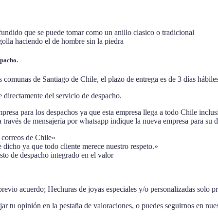
fundido que se puede tomar como un anillo clasico o tradicional
golla haciendo el de hombre sin la piedra
spacho.
as comunas de Santiago de Chile, el plazo de entrega es de 3 días hábil
 directamente del servicio de despacho.
resa para los despachos ya que esta empresa llega a todo Chile inclusiv
través de mensajería por whatsapp indique la nueva empresa para su des
 correos de Chile»
 dicho ya que todo cliente merece nuestro respeto.»
osto de despacho integrado en el valor
previo acuerdo; Hechuras de joyas especiales y/o personalizadas solo p
r tu opinión en la pestaña de valoraciones, o puedes seguirnos en nues