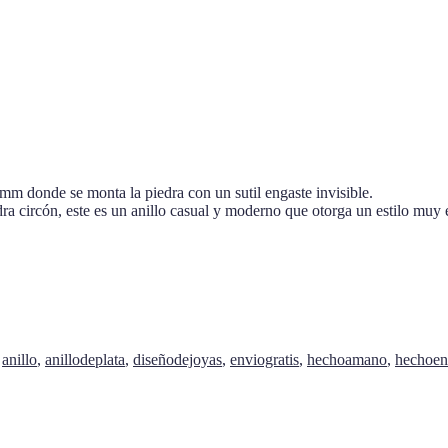
mm donde se monta la piedra con un sutil engaste invisible.
dra circón, este es un anillo casual y moderno que otorga un estilo muy 
,
anillo
,
anillodeplata
,
diseñodejoyas
,
enviogratis
,
hechoamano
,
hechoen