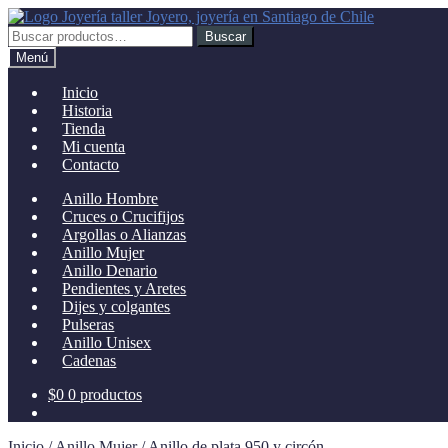
Ir
Ir
a
al
Buscar
Buscar
la
contenido
por:
Menú
navegación
Inicio
Historia
Tienda
Mi cuenta
Contacto
Anillo Hombre
Cruces o Crucifijos
Argollas o Alianzas
Anillo Mujer
Anillo Denario
Pendientes y Aretes
Dijes y colgantes
Pulseras
Anillo Unisex
Cadenas
$
0
0 productos
Inicio
/
Anillo Mujer
/
Anillo de plata 950 y circón