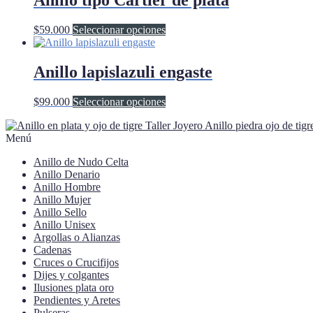
Anillo tipo Cartier de plata
variantes.
Las
Este
$
59.000
Seleccionar opciones
opciones
producto
se
tiene
pueden
múltiples
Anillo lapislazuli engaste
elegir
variantes.
en
Las
la
Este
$
99.000
Seleccionar opciones
opciones
página
producto
se
de
Anillo piedra ojo de tigr
tiene
pueden
producto
Menú
múltiples
elegir
variantes.
en
Anillo de Nudo Celta
Las
la
Anillo Denario
opciones
página
Anillo Hombre
se
de
Anillo Mujer
pueden
producto
Anillo Sello
elegir
Anillo Unisex
en
Argollas o Alianzas
la
Cadenas
página
Cruces o Crucifijos
de
Dijes y colgantes
producto
Ilusiones plata oro
Pendientes y Aretes
Pulseras