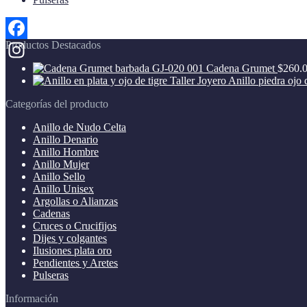
Productos Destacados
Facebook
Cadena Grumet
$
260.
Instagram
Anillo piedra ojo 
Categorías del producto
Anillo de Nudo Celta
Anillo Denario
Anillo Hombre
Anillo Mujer
Anillo Sello
Anillo Unisex
Argollas o Alianzas
Cadenas
Cruces o Crucifijos
Dijes y colgantes
Ilusiones plata oro
Pendientes y Aretes
Pulseras
Información