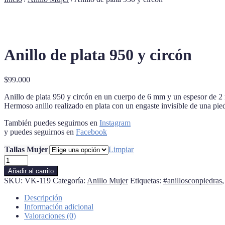
Anillo de plata 950 y circón
$
99.000
Anillo de plata 950 y circón en un cuerpo de 6 mm y un espesor de 2 
Hermoso anillo realizado en plata con un engaste invisible de una pie
También puedes seguirnos en
Instagram
y puedes seguirnos en
Facebook
Tallas Mujer
Limpiar
Anillo
de
Añadir al carrito
plata
SKU:
VK-119
Categoría:
Anillo Mujer
Etiquetas:
#anillosconpiedras
950
y
Descripción
circón
Información adicional
cantidad
Valoraciones (0)