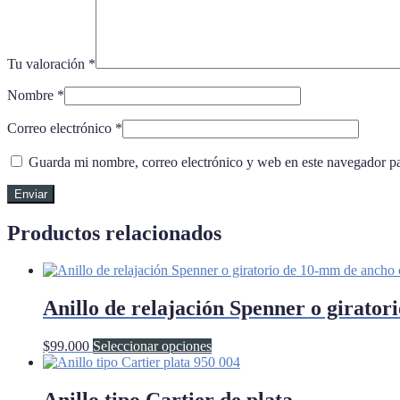
Tu valoración
*
Nombre
*
Correo electrónico
*
Guarda mi nombre, correo electrónico y web en este navegador p
Productos relacionados
Anillo de relajación Spenner o giratori
Este
$
99.000
Seleccionar opciones
producto
tiene
múltiples