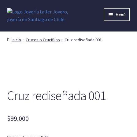
Ir
Ir
Menú
a
al
la
contenido
Anillo Hombre
navegación
Inicio
Cruces o Crucifijos
Cruz rediseñada 001
Cruces o Crucifijos
Argollas o Alianzas
Anillo Mujer
Cruz rediseñada 001
Anillo Denario
Pendientes y Aretes
$
99.000
Dijes y colgantes