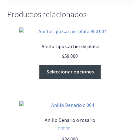
Productos relacionados
Anillo tipo Cartier de plata
$
59.000
Este
Seleccionar opciones
producto
tiene
múltiples
variantes.
Las
opciones
Anillo Denario o rosario
se
pueden
Valorado con
elegir
$
34.000