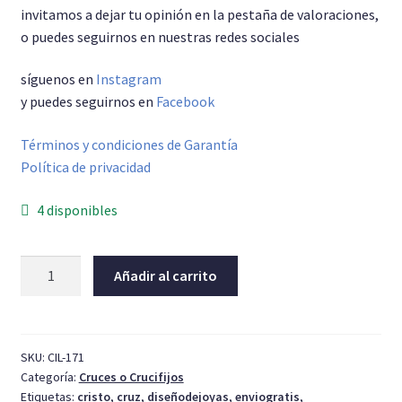
invitamos a dejar tu opinión en la pestaña de valoraciones,
o puedes seguirnos en nuestras redes sociales
síguenos en
Instagram
y puedes seguirnos en
Facebook
Términos y condiciones de Garantía
Política de privacidad
4 disponibles
Cruz
Añadir al carrito
rediseñada
001
cantidad
SKU:
CIL-171
Categoría:
Cruces o Crucifijos
Etiquetas:
cristo
,
cruz
,
diseñodejoyas
,
enviogratis
,