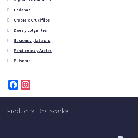
Cadenas
Cruces o Crucifijos
Dijes y colgantes
Ilusiones plata oro
Pendientes y Aretes
Pulseras
Fa
In
ce
st
b
a
Productos Destacados
o
gr
o
a
k
m