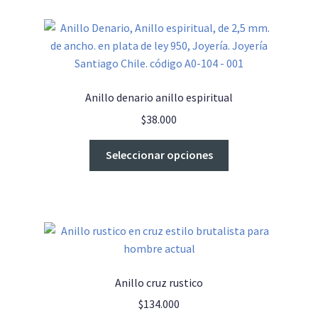
variantes.
Las
opciones
se
pueden
Anillo denario anillo espiritual
elegir
$
38.000
en
la
Este
Seleccionar opciones
página
producto
de
tiene
producto
múltiples
variantes.
Las
opciones
se
Anillo cruz rustico
pueden
$
134.000
elegir