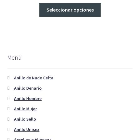
en
Este
Seleccionar opciones
la
producto
página
tiene
de
múltiples
producto
variantes.
Las
opciones
Menú
se
pueden
elegir
Anillo de Nudo Celta
en
Anillo Denario
la
Anillo Hombre
página
de
Anillo Mujer
producto
Anillo Sello
Anillo Unisex
Argollas o Alianzas