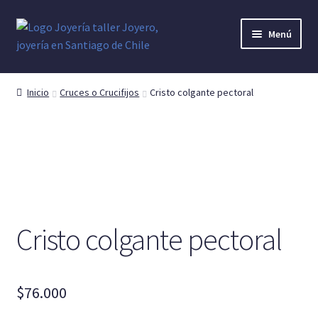
Ir
Ir
Menú
a
al
la
contenido
Anillo Hombre
navegación
Inicio
Cruces o Crucifijos
Cristo colgante pectoral
Cruces o Crucifijos
Argollas o Alianzas
Anillo Mujer
Anillo Denario
Cristo colgante pectoral
Pendientes y Aretes
$
76.000
Dijes y colgantes