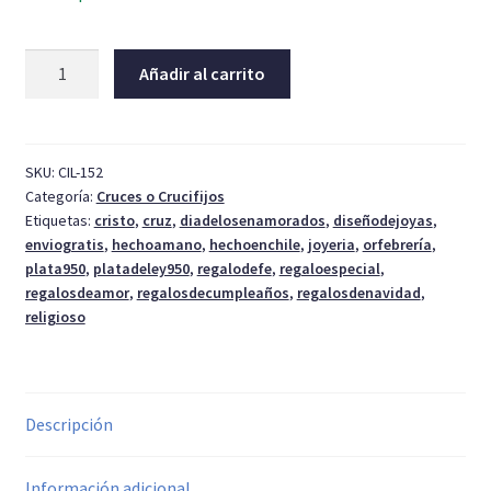
Cristo
Añadir al carrito
colgante
pectoral
cantidad
SKU:
CIL-152
Categoría:
Cruces o Crucifijos
Etiquetas:
cristo
,
cruz
,
diadelosenamorados
,
diseñodejoyas
,
enviogratis
,
hechoamano
,
hechoenchile
,
joyeria
,
orfebrería
,
plata950
,
platadeley950
,
regalodefe
,
regaloespecial
,
regalosdeamor
,
regalosdecumpleaños
,
regalosdenavidad
,
religioso
Descripción
Información adicional