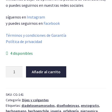
o puedes seguirnos en nuestras redes sociales
síguenos en
Instagram
y puedes seguirnos en
Facebook
Términos y condiciones de Garantía
Política de privacidad
4 disponibles
Colgante
Añadir al carrito
flor
001
cantidad
SKU:
CG-141
Categoría:
Dijes y colgantes
Etiquetas:
diadelosenamorados
,
diseñodejoyas
,
enviogratis
,
hechoamano
,
hechoenchile
,
joyeria
,
orfebrería
,
piezaunica
,