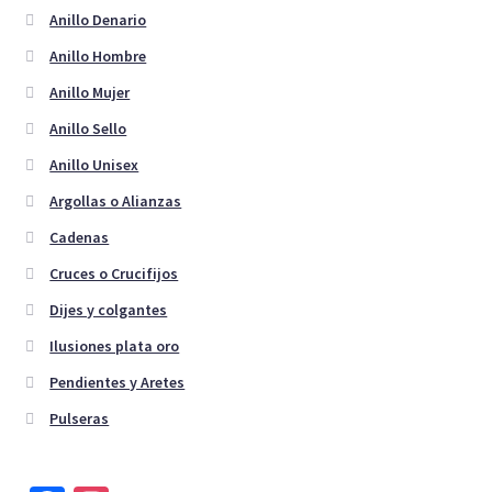
en
Anillo Denario
la
Anillo Hombre
página
de
Anillo Mujer
producto
Anillo Sello
Anillo Unisex
Argollas o Alianzas
Cadenas
Cruces o Crucifijos
Dijes y colgantes
Ilusiones plata oro
Pendientes y Aretes
Pulseras