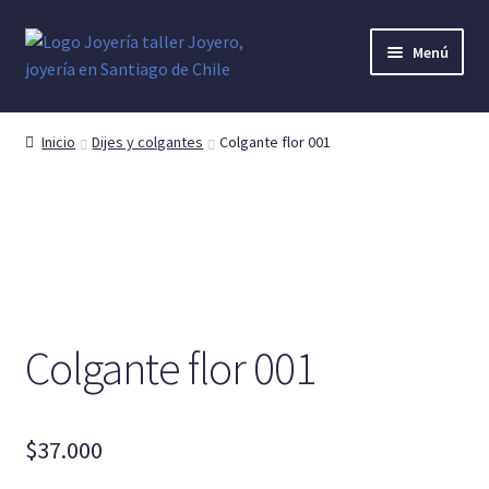
Ir
Ir
Menú
a
al
la
contenido
Anillo Denario
navegación
Inicio
Dijes y colgantes
Colgante flor 001
Anillo Hombre
Anillo Mujer
Anillo Unisex
Argollas o Alianzas
Colgante flor 001
Cruces o Crucifijos
$
37.000
Dijes y colgantes