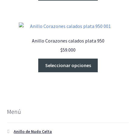
página
tiene
de
múltiples
producto
variantes.
Las
opciones
Anillo Corazones calados plata 950
se
$
59.000
pueden
elegir
Este
Seleccionar opciones
en
producto
la
tiene
página
múltiples
de
variantes.
producto
Las
opciones
Menú
se
pueden
elegir
Anillo de Nudo Celta