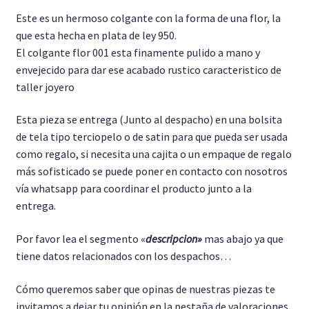
Este es un hermoso colgante con la forma de una flor, la
Pulseras
que esta hecha en plata de ley 950.
El colgante flor 001 esta finamente pulido a mano y
Cadenas
envejecido para dar ese acabado rustico caracteristico de
taller joyero
Pendientes y Aretes
Esta pieza se entrega (Junto al despacho) en una bolsita
de tela tipo terciopelo o de satin para que pueda ser usada
como regalo, si necesita una cajita o un empaque de regalo
más sofisticado se puede poner en contacto con nosotros
vía whatsapp para coordinar el producto junto a la
entrega.
Por favor lea el segmento «
descripcion»
mas abajo ya que
tiene datos relacionados con los despachos…
Cómo queremos saber que opinas de nuestras piezas te
invitamos a dejar tu opinión en la pestaña de valoraciones,