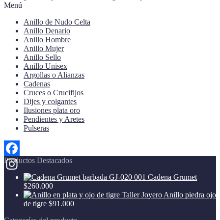
Menú
variantes.
la
Las
página
Anillo de Nudo Celta
opciones
de
Anillo Denario
se
producto
Anillo Hombre
pueden
Anillo Mujer
elegir
Anillo Sello
en
Anillo Unisex
la
Argollas o Alianzas
página
Cadenas
de
Cruces o Crucifijos
producto
Dijes y colgantes
Ilusiones plata oro
Pendientes y Aretes
Pulseras
Productos Destacados
Facebook
Cadena Grumet
Instagram
$
260.000
Anillo piedra ojo
de tigre
$
91.000