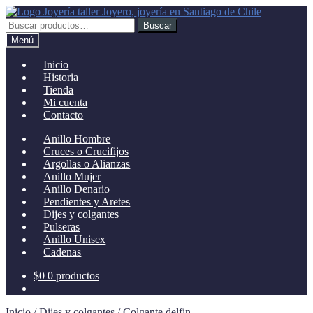
Ir
Ir
a
al
Buscar
Buscar
la
contenido
por:
Menú
navegación
Inicio
Historia
Tienda
Mi cuenta
Contacto
Anillo Hombre
Cruces o Crucifijos
Argollas o Alianzas
Anillo Mujer
Anillo Denario
Pendientes y Aretes
Dijes y colgantes
Pulseras
Anillo Unisex
Cadenas
$
0
0 productos
Inicio
/
Dijes y colgantes
/
Colgante delfin