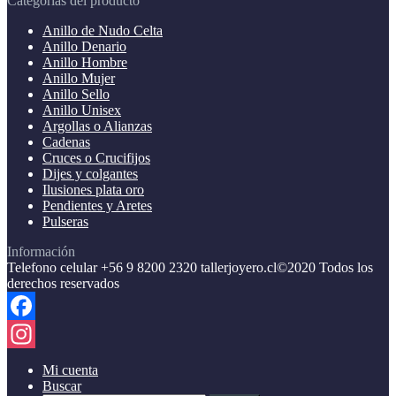
Categorías del producto
Anillo de Nudo Celta
Anillo Denario
Anillo Hombre
Anillo Mujer
Anillo Sello
Anillo Unisex
Argollas o Alianzas
Cadenas
Cruces o Crucifijos
Dijes y colgantes
Ilusiones plata oro
Pendientes y Aretes
Pulseras
Información
Telefono celular +56 9 8200 2320 tallerjoyero.cl©2020 Todos los
derechos reservados
Facebook
Instagram
Mi cuenta
Buscar