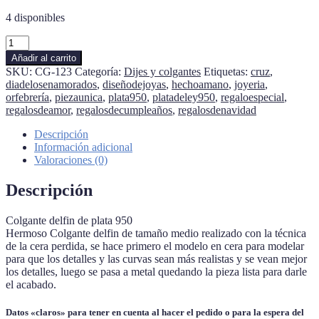
4 disponibles
Colgante
delfin
Añadir al carrito
cantidad
SKU:
CG-123
Categoría:
Dijes y colgantes
Etiquetas:
cruz
,
diadelosenamorados
,
diseñodejoyas
,
hechoamano
,
joyeria
,
orfebrería
,
piezaunica
,
plata950
,
platadeley950
,
regaloespecial
,
regalosdeamor
,
regalosdecumpleaños
,
regalosdenavidad
Descripción
Información adicional
Valoraciones (0)
Descripción
Colgante delfin de plata 950
Hermoso Colgante delfin de tamaño medio realizado con la técnica
de la cera perdida, se hace primero el modelo en cera para modelar
para que los detalles y las curvas sean más realistas y se vean mejor
los detalles, luego se pasa a metal quedando la pieza lista para darle
el acabado.
Datos «claros» para tener en cuenta al hacer el pedido o para la espera del