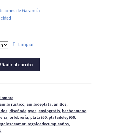
iciones de Garantía
acidad
Limpiar
Añadir al carrito
 Hombre
anillo rustico
,
anillodeplata
,
anillos
,
ados
,
diseñodejoyas
,
enviogratis
,
hechoamano
,
yeria
,
orfebrería
,
plata950
,
platadeley950
,
egalosdeamor
,
regalosdecumpleaños
,
d