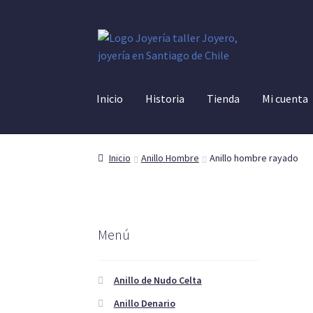
Ir
Ir
a
al
la
contenido
navegación
Inicio
Historia
Tienda
Mi cuenta
Inicio
Anillo Hombre
Anillo hombre rayado
Menú
Anillo de Nudo Celta
Anillo Denario