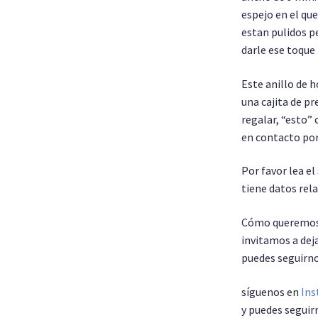
espejo en el q
estan pulidos p
darle ese toque
Este anillo de 
una cajita de p
regalar, “esto” 
en contacto por
Por favor lea e
tiene datos re
Cómo queremos 
invitamos a deja
puedes seguirno
síguenos en
Ins
y puedes seguir