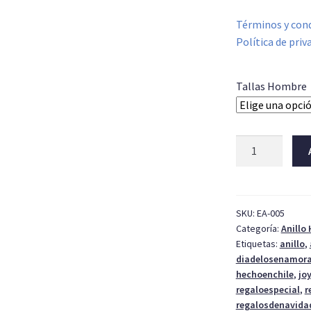
Términos y cond
Política de priv
Tallas Hombre
Anillo
hombre
rayado
cantidad
SKU:
EA-005
Categoría:
Anillo
Etiquetas:
anillo
,
diadelosenamor
hechoenchile
,
jo
regaloespecial
,
r
regalosdenavida