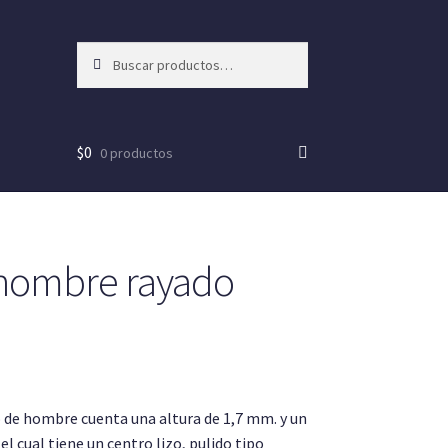
Buscar
Buscar
por:
$
0
0 productos
 hombre rayado
o de hombre cuenta una altura de 1,7 mm. y un
l cual tiene un centro lizo, pulido tipo