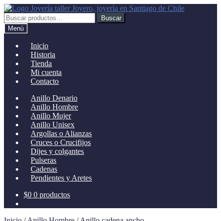
Ir
Ir
a
al
Buscar
Buscar
la
contenido
por:
Menú
navegación
Inicio
Historia
Tienda
Mi cuenta
Contacto
Anillo Denario
Anillo Hombre
Anillo Mujer
Anillo Unisex
Argollas o Alianzas
Cruces o Crucifijos
Dijes y colgantes
Pulseras
Cadenas
Pendientes y Aretes
$
0
0 productos
Inicio
/
Anillo Hombre
/
Anillo cadena ancho