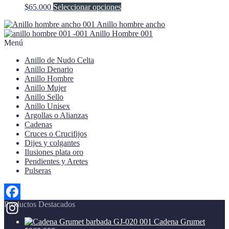
la
Este
$
65.000
Seleccionar opciones
página
producto
de
Anillo hombre ancho
tiene
producto
Anillo Hombre 001
múltiples
Menú
variantes.
Las
Anillo de Nudo Celta
opciones
Anillo Denario
se
Anillo Hombre
pueden
Anillo Mujer
elegir
Anillo Sello
en
Anillo Unisex
la
Argollas o Alianzas
página
Cadenas
de
Cruces o Crucifijos
producto
Dijes y colgantes
Ilusiones plata oro
Pendientes y Aretes
Pulseras
Productos Destacados
Facebook
Cadena Grumet
Instagram