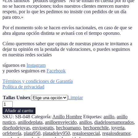
«Los famosos “pedidos urgentes” No se toman en cuenta por lo que
no se hacen excepciones; todos nuestros clientes merecen nuestro
respeto, por lo que les pedimos no insistir con pedidos de un día
para otro.»
Por el momento solo se hacen envíos nacionales, en caso de que se
abra alguna opción distinta se avisará con el tiempo oporuno.
Cómo queremos saber que opinas de nuestras piezas te invitamos a
dejar tu opinión en la pestaña de valoraciones, o puedes seguirnos
en nuestras redes sociales
síguenos en
Instagram
y puedes seguirnos en
Facebook
Términos y condiciones de Garantía
Política de privacidad
Tallas Unisex
Limpiar
Anillo
cadena
Añadir al carrito
ancho
SKU:
SB-048
Categoría:
Anillo Hombre
Etiquetas:
anillo
,
anillo
cantidad
rustico
,
anillodeplata
,
anilloenvejecido
,
anillos
,
diadelosenamorados
,
diseñodejoyas
,
enviogratis
,
hechoamano
,
hechoenchile
,
joyeria
,
orfebrería
,
plata950
,
platadeley950
,
regaloespecial
,
regalosdeamor
,