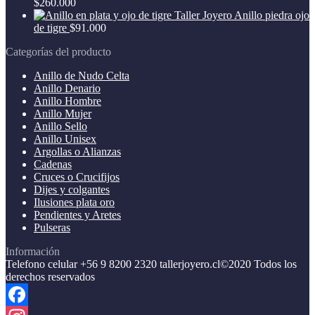
$
260.000
Anillo piedra ojo
de tigre
$
91.000
Categorías del producto
Anillo de Nudo Celta
Anillo Denario
Anillo Hombre
Anillo Mujer
Anillo Sello
Anillo Unisex
Argollas o Alianzas
Cadenas
Cruces o Crucifijos
Dijes y colgantes
Ilusiones plata oro
Pendientes y Aretes
Pulseras
Información
Telefono celular +56 9 8200 2320 tallerjoyero.cl©2020 Todos los
derechos reservados