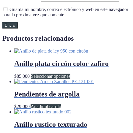
Guarda mi nombre, correo electrónico y web en este navegador
para la próxima vez que comente.
Productos relacionados
Anillo plata circón color zafiro
Este
$
85.000
Seleccionar opciones
producto
tiene
múltiples
Pendientes de argolla
variantes.
Las
$
29.000
Añadir al carrito
opciones
se
pueden
Anillo rustico texturado
elegir
en