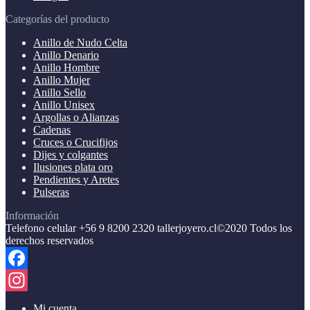
Categorías del producto
Anillo de Nudo Celta
Anillo Denario
Anillo Hombre
Anillo Mujer
Anillo Sello
Anillo Unisex
Argollas o Alianzas
Cadenas
Cruces o Crucifijos
Dijes y colgantes
Ilusiones plata oro
Pendientes y Aretes
Pulseras
Información
Telefono celular +56 9 8200 2320 tallerjoyero.cl©2020 Todos los
derechos reservados
Facebook
Instagram
Mi cuenta