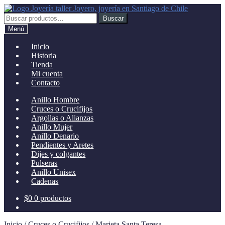
Ir
Ir
a
al
Buscar
Buscar
la
contenido
por:
Menú
navegación
Inicio
Historia
Tienda
Mi cuenta
Contacto
Anillo Hombre
Cruces o Crucifijos
Argollas o Alianzas
Anillo Mujer
Anillo Denario
Pendientes y Aretes
Dijes y colgantes
Pulseras
Anillo Unisex
Cadenas
$
0
0 productos
Inicio
/
Cruces o Crucifijos
/
Marieta Santa Teresa