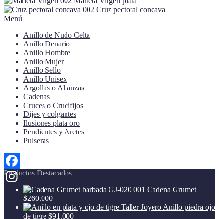
Marieta Virgen plata
Cruz pectoral concava
Menú
Anillo de Nudo Celta
Anillo Denario
Anillo Hombre
Anillo Mujer
Anillo Sello
Anillo Unisex
Argollas o Alianzas
Cadenas
Cruces o Crucifijos
Dijes y colgantes
Ilusiones plata oro
Pendientes y Aretes
Pulseras
Productos Destacados
Facebook
Cadena Grumet
Instagram
$
260.000
Anillo piedra ojo
de tigre
$
91.000