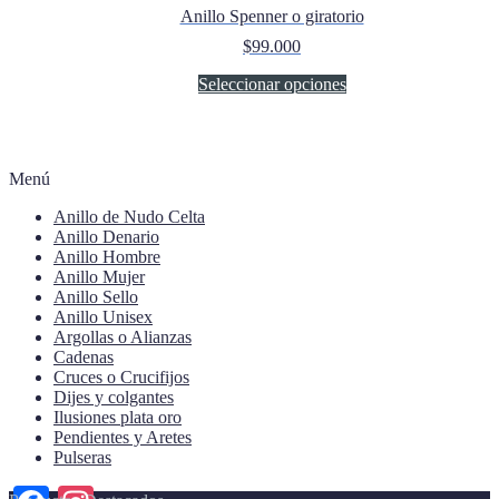
Anillo Spenner o giratorio
$
99.000
Este
Seleccionar opciones
producto
tiene
múltiples
variantes.
Menú
Las
opciones
Anillo de Nudo Celta
se
Anillo Denario
pueden
Anillo Hombre
elegir
Anillo Mujer
en
Anillo Sello
la
Anillo Unisex
página
Argollas o Alianzas
de
Cadenas
producto
Cruces o Crucifijos
Dijes y colgantes
Ilusiones plata oro
Pendientes y Aretes
Pulseras