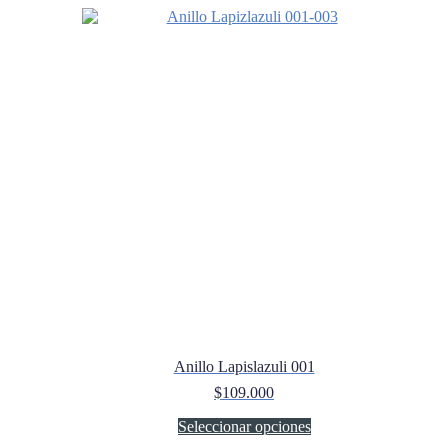
Anillo Lapislazuli 001
$
109.000
Este
Seleccionar opciones
producto