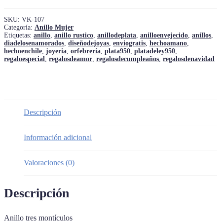
cantidad
SKU:
VK-107
Categoría:
Anillo Mujer
Etiquetas:
anillo
,
anillo rustico
,
anillodeplata
,
anilloenvejecido
,
anillos
,
diadelosenamorados
,
diseñodejoyas
,
enviogratis
,
hechoamano
,
hechoenchile
,
joyeria
,
orfebrería
,
plata950
,
platadeley950
,
regaloespecial
,
regalosdeamor
,
regalosdecumpleaños
,
regalosdenavidad
Descripción
Información adicional
Valoraciones (0)
Descripción
Anillo tres montículos