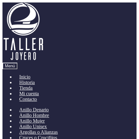
Ir
Ir
a
al
la
contenido
navegación
Menú
Inicio
Historia
Tienda
Mi cuenta
Contacto
Anillo Denario
Anillo Hombre
Anillo Mujer
Anillo Unisex
Argollas o Alianzas
Cruces o Crucifijos