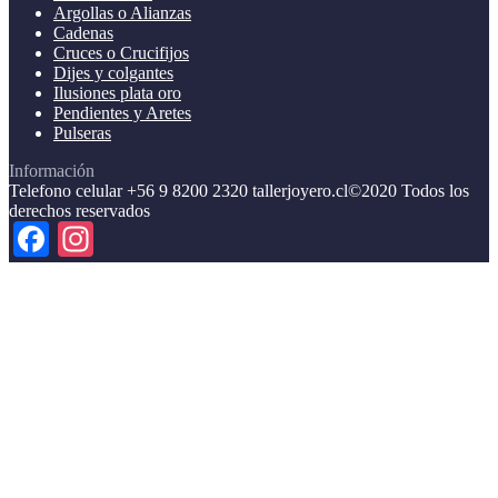
Argollas o Alianzas
Cadenas
Cruces o Crucifijos
Dijes y colgantes
Ilusiones plata oro
Pendientes y Aretes
Pulseras
Información
Telefono celular +56 9 8200 2320 tallerjoyero.cl©2020 Todos los
derechos reservados
Facebook
Instagram