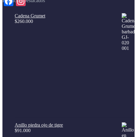
Facebook
Instagram
Productos Destacados
Cadena Grumet
$
260.000
Anillo piedra ojo de tigre
$
91.000