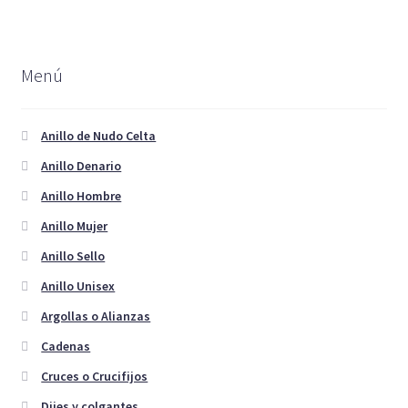
de
variantes.
producto
Las
opciones
Menú
se
pueden
elegir
Anillo de Nudo Celta
en
Anillo Denario
la
Anillo Hombre
página
de
Anillo Mujer
producto
Anillo Sello
Anillo Unisex
Argollas o Alianzas
Cadenas
Cruces o Crucifijos
Dijes y colgantes