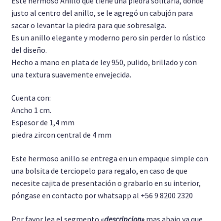
Este hermoso Anillo que tiene una piedra solitaria, donde
justo al centro del anillo, se le agregó un cabujón para
Pulseras
sacar o levantar la piedra para que sobresalga.
Es un anillo elegante y moderno pero sin perder lo rústico
Anillo Unisex
del diseño.
Hecho a mano en plata de ley 950, pulido, brillado y con
Cadenas
una textura suavemente envejecida.
Cuenta con:
Ancho 1 cm.
Espesor de 1,4 mm
piedra zircon central de 4 mm
Este hermoso anillo se entrega en un empaque simple con
una bolsita de terciopelo para regalo, en caso de que
necesite cajita de presentación o grabarlo en su interior,
póngase en contacto por whatsapp al +56 9 8200 2320
Por favor lea el segmento «
descripcion»
mas abajo ya que