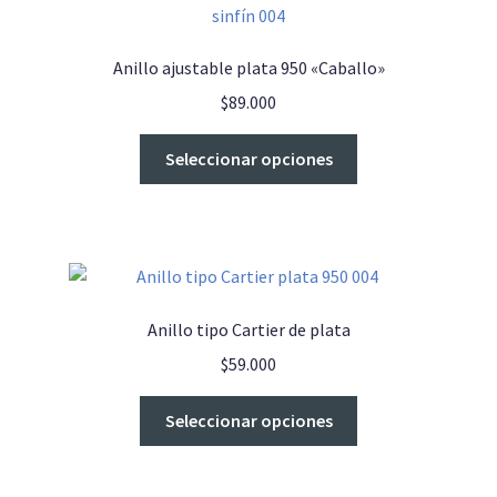
opciones
se
Anillo ajustable plata 950 «Caballo»
pueden
$
89.000
elegir
en
Este
Seleccionar opciones
la
producto
página
tiene
de
múltiples
producto
variantes.
Las
opciones
Anillo tipo Cartier de plata
se
$
59.000
pueden
elegir
Este
Seleccionar opciones
en
producto
la
tiene
página
múltiples