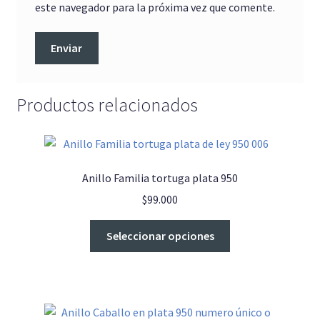
este navegador para la próxima vez que comente.
Productos relacionados
Anillo Familia tortuga plata 950
$
99.000
Este
Seleccionar opciones
producto
tiene
múltiples
variantes.
Las