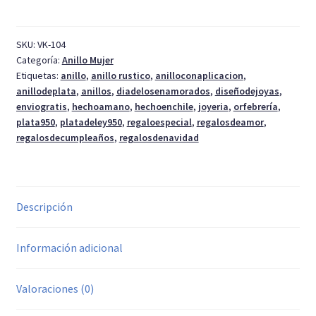
solitaria
cantidad
SKU:
VK-104
Categoría:
Anillo Mujer
Etiquetas:
anillo
,
anillo rustico
,
anilloconaplicacion
,
anillodeplata
,
anillos
,
diadelosenamorados
,
diseñodejoyas
,
enviogratis
,
hechoamano
,
hechoenchile
,
joyeria
,
orfebrería
,
plata950
,
platadeley950
,
regaloespecial
,
regalosdeamor
,
regalosdecumpleaños
,
regalosdenavidad
Descripción
Información adicional
Valoraciones (0)