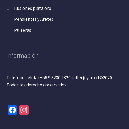
Ilusiones plata oro
Pendientes y Aretes
Pulseras
Información
Telefono celular +56 9 8200 2320 tallerjoyero.cl©2020
Todos los derechos reservados
Fa
In
ce
st
b
ag