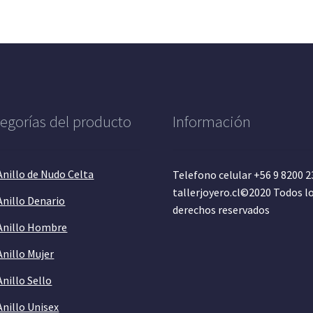
egorías del producto
Información
Anillo de Nudo Celta
Telefono celular +56 9 8200 
tallerjoyero.cl©2020 Todos l
Anillo Denario
derechos reservados
Anillo Hombre
Anillo Mujer
Anillo Sello
Anillo Unisex