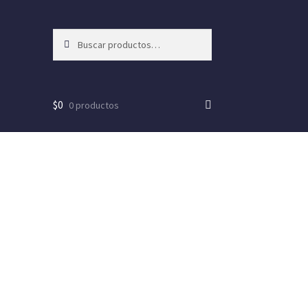
Buscar
Buscar
por:
$
0
0 productos