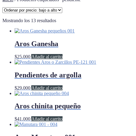
Ordenado
Mostrando los 13 resultados
por
precio:
bajo
a
Aros Ganesha
alto
$
25.000
Añadir al carrito
Pendientes de argolla
$
29.000
Añadir al carrito
Aros chinita pequeño
$
41.000
Añadir al carrito