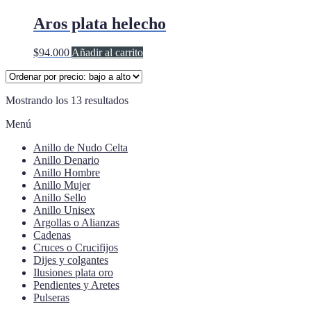
Aros plata helecho
$
94.000
Añadir al carrito
Ordenado
Mostrando los 13 resultados
por
Menú
precio:
bajo
Anillo de Nudo Celta
a
Anillo Denario
alto
Anillo Hombre
Anillo Mujer
Anillo Sello
Anillo Unisex
Argollas o Alianzas
Cadenas
Cruces o Crucifijos
Dijes y colgantes
Ilusiones plata oro
Pendientes y Aretes
Pulseras