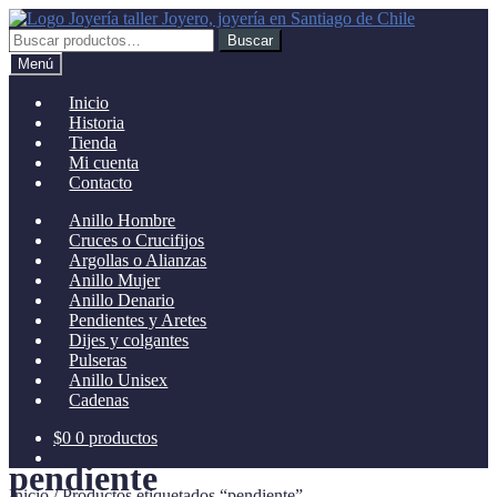
Ir
Ir
a
al
Buscar
Buscar
la
contenido
por:
Menú
navegación
Inicio
Historia
Tienda
Mi cuenta
Contacto
Anillo Hombre
Cruces o Crucifijos
Argollas o Alianzas
Anillo Mujer
Anillo Denario
Pendientes y Aretes
Dijes y colgantes
Pulseras
Anillo Unisex
Cadenas
$
0
0 productos
pendiente
Inicio
/
Productos etiquetados “pendiente”