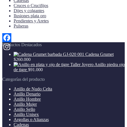
Cadenas
Cruces o Crucifijos
Dijes y colgantes
Ilusiones plata oro
Pendientes y Aretes
Pulseras
Productos Destacados
Facebook
Cadena Grumet
Instagram
$
260.000
Anillo piedra ojo
de tigre
$
91.000
Categorías del producto
Anillo de Nudo Celta
Anillo Denario
Anillo Hombre
Anillo Mujer
Anillo Sello
Anillo Unisex
Argollas o Alianzas
Cadenas