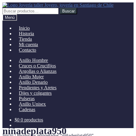
Ir
Ir
a
al
Buscar
Buscar
la
contenido
por:
Menú
navegación
Inicio
Historia
Tienda
Mi cuenta
Contacto
Anillo Hombre
Cruces o Crucifijos
Argollas o Alianzas
Anillo Mujer
Anillo Denario
Pendientes y Aretes
Dijes y colgantes
Pulseras
Anillo Unisex
Cadenas
$
0
0 productos
niñadeplata950
Inicio
/
Productos etiquetados “niñadeplata950”