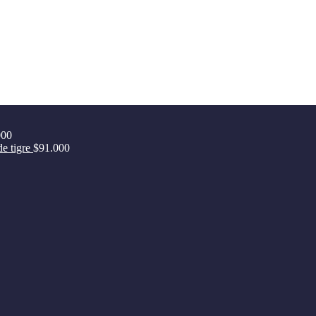
000
de tigre
$
91.000