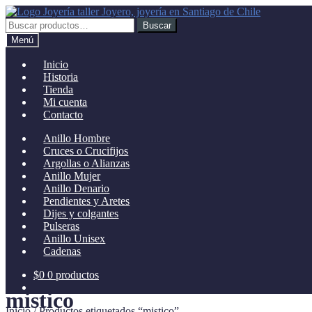
Ir
Ir
a
al
Buscar
Buscar
la
contenido
por:
Menú
navegación
Inicio
Historia
Tienda
Mi cuenta
Contacto
Anillo Hombre
Cruces o Crucifijos
Argollas o Alianzas
Anillo Mujer
Anillo Denario
Pendientes y Aretes
Dijes y colgantes
Pulseras
Anillo Unisex
Cadenas
$
0
0 productos
mistico
Inicio
/
Productos etiquetados “mistico”