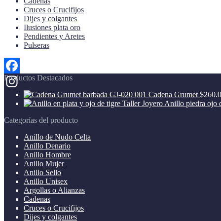
Cadenas
Cruces o Crucifijos
Dijes y colgantes
Ilusiones plata oro
Pendientes y Aretes
Pulseras
Productos Destacados
Facebook
Cadena Grumet
$
260.
Instagram
Anillo piedra ojo 
Categorías del producto
Anillo de Nudo Celta
Anillo Denario
Anillo Hombre
Anillo Mujer
Anillo Sello
Anillo Unisex
Argollas o Alianzas
Cadenas
Cruces o Crucifijos
Dijes y colgantes