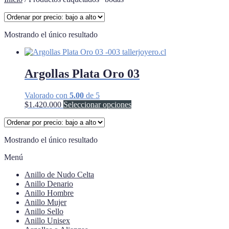
Mostrando el único resultado
Argollas Plata Oro 03
Valorado con
5.00
de 5
Este
$
1.420.000
Seleccionar opciones
producto
tiene
múltiples
Mostrando el único resultado
variantes.
Las
Menú
opciones
se
Anillo de Nudo Celta
pueden
Anillo Denario
elegir
Anillo Hombre
en
Anillo Mujer
la
Anillo Sello
página
Anillo Unisex
de