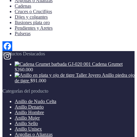
Argollas o Alianzas
producto
Cadenas
Cruces o Crucifijos
Dijes y colgantes
Ilusiones plata oro
Pendientes y Aretes
Pulseras
Productos Destacados
Facebook
Cadena Grumet
Instagram
$
260.000
Anillo piedra ojo
de tigre
$
91.000
Categorías del producto
Anillo de Nudo Celta
Anillo Denario
Anillo Hombre
Anillo Mujer
Anillo Sello
Anillo Unisex
Argollas o Alianzas