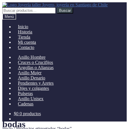
Ir
Ir
a
al
Buscar
Buscar
la
contenido
por:
Menú
navegación
Inicio
Historia
Tienda
Mi cuenta
Contacto
Anillo Hombre
Cruces o Crucifijos
Argollas o Alianzas
Anillo Mujer
Anillo Denario
Pendientes y Aretes
Dijes y colgantes
Pulseras
Anillo Unisex
Cadenas
$
0
0 productos
bodas
Inicio
/
Productos etiquetados “bodas”